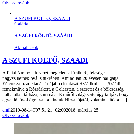
Olvass tovább
A SZÚFI KÖLTŐ, SZÁÁDI
Galéria
A SZÚFI KÖLTŐ, SZÁÁDI
Aktualitások
A SZÚFI KÖLTŐ, SZÁÁDI
A fiatal Aminollah ismét megjelenik Emilnek, felesége
nagyszüleinek ovális tükrében. Aminollah 20 évesen hallgatja
Eétemszamzade tanár úr újabb előadását Száádiról… „Száádi
remekműve a Rózsáskert, a Golesztán, a szeretet és a bölcsesség
halhatatlan tárháza, summája. E műről világszerte úgy tartják, hogy
egyenlő távolságra van a hinduk Nirvánájától, valamint attól a [...]
emil
2019-08-14T07:51:21+02:00
2018. március 25.
|
Olvass tovább