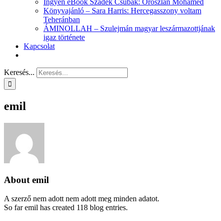
Ingyen eBook Szádek Csúbak: Oroszlán Mohamed
Könyvajánló – Sara Harris: Hercegasszony voltam
Teheránban
ÁMINOLLAH – Szulejmán magyar leszármazottjának
igaz története
Kapcsolat
Keresés...
emil
About
emil
A szerző nem adott nem adott meg minden adatot.
So far emil has created 118 blog entries.