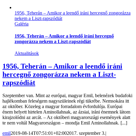
1956, Teherán – Amikor a leendő iráni hercegnő zongorázza
nekem a Liszt-rapszódiát
Galéria
1956, Teherán – Amikor a leendő iráni hercegnő
zongorázza nekem a Liszt-rapszódiát
Aktualitások
1956, Teherán – Amikor a leendő iráni
hercegnő zongorázza nekem a Liszt-
rapszódiát
Szeptember van. Mint az európai, magyar Emil, belenézek budafoki
hajlékomban feleségem nagyszüleinek régi tükrébe. Nemsokára itt
az október. Közeleg a magyar forradalom évfordulója. Európai
énem helyett hirtelen Aminollahnak, az ázsiai, iráni énemnek látom
kirajzolódni az arcát. – Az októberi magyarországi események alatt
te nem voltál Magyarországon – mondja Emil Aminollahnak. [...]
emil
2019-08-14T07:51:01+02:00
2017. szeptember 3.
|