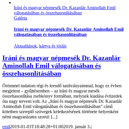
Iráni és magyar népmesék Dr. Kazanlár Aminollah Emil
válogatásában és összehasonlításában
Galéria
Iráni és magyar népmesék Dr. Kazanlár Aminollah Emil
válogatásában és összehasonlításában
Aktualitások
,
kártya és jóslás
Iráni és magyar népmesék Dr. Kazanlár
Aminollah Emil válogatásában és
összehasonlításában
Örömmel tudatom régi és leendő tanítványaimmal, hogy ez évben
megjelent – gyűjtésemben – az iráni és magyar mesék
összehasonlítása zsebkönyv formában, melynek kiadása évtizedek
óta nagy tervem volt. Az „Iráni és magyar népmesék Dr. Kazanlár
Aminollah Emil válogatásában és összehasonlításában” című
kötetben szereplő szövegek keletkezésének története helyenként
némi magyarázatra szorul: [...]
emil
2019-01-03T18:48:28+01:00
2019. január 3.
|