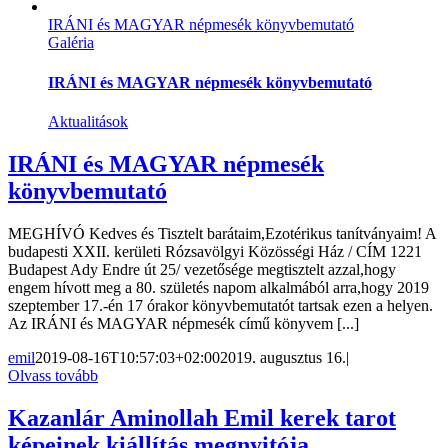
IRÁNI és MAGYAR népmesék könyvbemutató
Galéria
IRÁNI és MAGYAR népmesék könyvbemutató
Aktualitások
IRÁNI és MAGYAR népmesék
könyvbemutató
MEGHÍVÓ Kedves és Tisztelt barátaim,Ezotérikus tanítványaim! A
budapesti XXII. kerületi Rózsavölgyi Közösségi Ház / CÍM 1221
Budapest Ady Endre út 25/ vezetősége megtisztelt azzal,hogy
engem hívott meg a 80. születés napom alkalmából arra,hogy 2019
szeptember 17.-én 17 órakor könyvbemutatót tartsak ezen a helyen.
Az IRÁNI és MAGYAR népmesék című könyvem [...]
emil
2019-08-16T10:57:03+02:00
2019. augusztus 16.
|
Olvass tovább
Kazanlár Aminollah Emil kerek tarot
képeinek kiállítás megnyitója