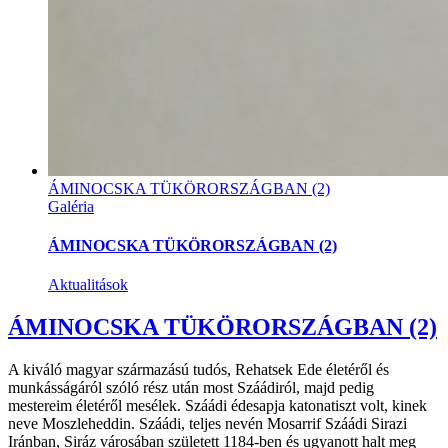
ÁMINOCSKA TÜKÖRORSZÁGBAN (2)
Galéria
ÁMINOCSKA TÜKÖRORSZÁGBAN (2)
Aktualitások
ÁMINOCSKA TÜKÖRORSZÁGBAN (2)
A kiváló magyar származású tudós, Rehatsek Ede életéről és
munkásságáról szóló rész után most Száádiról, majd pedig
mestereim életéről mesélek. Száádi édesapja katonatiszt volt, kinek
neve Moszleheddin. Száádi, teljes nevén Mosarrif Száádi Sirazi
Iránban, Siráz városában született 1184-ben és ugyanott halt meg