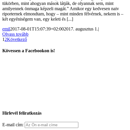
tükörben, mint ahogyan mások látják, de olyannak sem, mint
amilyennek önmaga képzeli magát.” Amikor egy kedvesen naiv
riporternek elmondtam, hogy – mint minden félvérnek, nekem is –
két egyéniségem van, egy keleti és [...]
emil
2017-08-01T15:07:39+02:00
2017. augusztus 1.
|
Olvass tovább
1
2
Következő
Kövessen a Facebookon is!
Hírlevél feliratkozás
E-mail cím: