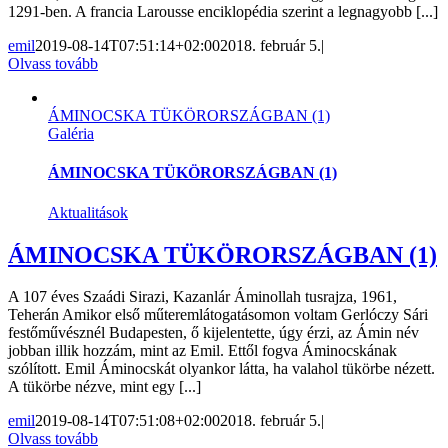
1291-ben. A francia Larousse enciklopédia szerint a legnagyobb [...]
emil
2019-08-14T07:51:14+02:00
2018. február 5.
|
Olvass tovább
ÁMINOCSKA TÜKÖRORSZÁGBAN (1)
Galéria
ÁMINOCSKA TÜKÖRORSZÁGBAN (1)
Aktualitások
ÁMINOCSKA TÜKÖRORSZÁGBAN (1)
A 107 éves Szaádi Sirazi, Kazanlár Áminollah tusrajza, 1961,
Teherán Amikor első műteremlátogatásomon voltam Gerlóczy Sári
festőművésznél Budapesten, ő kijelentette, úgy érzi, az Ámin név
jobban illik hozzám, mint az Emil. Ettől fogva Áminocskának
szólított. Emil Áminocskát olyankor látta, ha valahol tükörbe nézett.
A tükörbe nézve, mint egy [...]
emil
2019-08-14T07:51:08+02:00
2018. február 5.
|
Olvass tovább