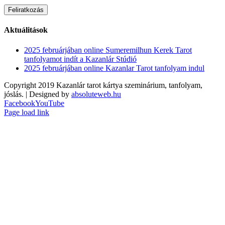
Aktuálitások
2025 februárjában online Sumeremilhun Kerek Tarot
tanfolyamot indít a Kazanlár Stúdió
2025 februárjában online Kazanlar Tarot tanfolyam indul
Copyright 2019 Kazanlár tarot kártya szeminárium, tanfolyam,
jóslás. | Designed by
absoluteweb.hu
Facebook
YouTube
Page load link