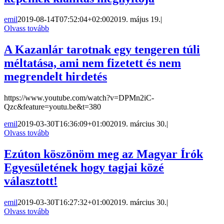
emil
2019-08-14T07:52:04+02:00
2019. május 19.
|
Olvass tovább
A Kazanlár tarotnak egy tengeren túli
méltatása, ami nem fizetett és nem
megrendelt hirdetés
https://www.youtube.com/watch?v=DPMn2iC-
Qzc&feature=youtu.be&t=380
emil
2019-03-30T16:36:09+01:00
2019. március 30.
|
Olvass tovább
Ezúton köszönöm meg az Magyar Írók
Egyesületének hogy tagjai közé
választott!
emil
2019-03-30T16:27:32+01:00
2019. március 30.
|
Olvass tovább