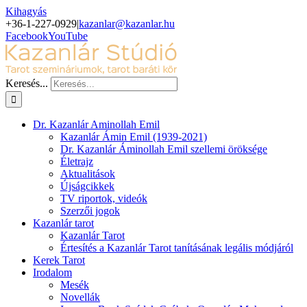
Kihagyás
+36-1-227-0929
|
kazanlar@kazanlar.hu
Facebook
YouTube
Keresés...
Dr. Kazanlár Aminollah Emil
Kazanlár Ámin Emil (1939-2021)
Dr. Kazanlár Áminollah Emil szellemi öröksége
Életrajz
Aktualitások
Újságcikkek
TV riportok, videók
Szerzői jogok
Kazanlár tarot
Kazanlár Tarot
Értesítés a Kazanlár Tarot tanításának legális módjáról
Kerek Tarot
Irodalom
Mesék
Novellák