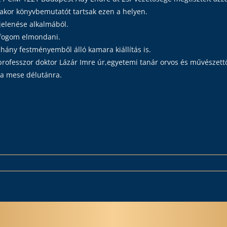
akor könyvbemutatót tartsak ezen a helyen.
lenése alkalmából.
 fogom elmondani.
hány festményemből álló kamara kiállítás is.
professzor doktor Lázár Imre úr,egyetemi tanár orvos és művészett
 a mese délutánra.