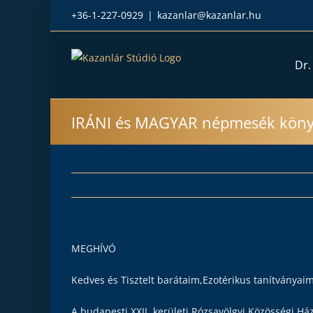
Kihagyás
+36-1-227-0929
|
kazanlar@kazanlar.hu
Dr.
IRÁNI és MAGYAR népmesék kön
MEGHÍVÓ
Kedves és Tisztelt barátaim,Ezotérikus tanítványaim
A budapesti XXII. kerületi Rózsavölgyi Közösségi H