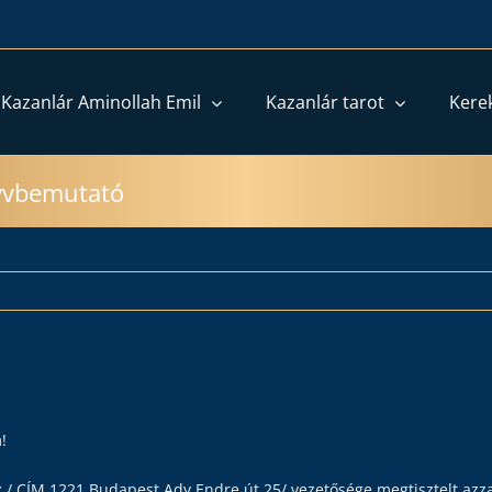
 Kazanlár Aminollah Emil
Kazanlár tarot
Kere
yvbemutató
!
áz / CÍM 1221 Budapest Ady Endre út 25/ vezetősége megtisztelt az