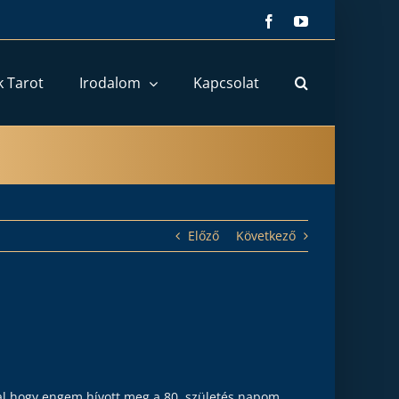
Facebook
YouTube
k Tarot
Irodalom
Kapcsolat
Előző
Következő
zal,hogy engem hívott meg a 80. születés napom