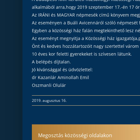
alkalmából arra,hogy 2019 szeptember 17.-én 17 ór
Az IRÁNI és MAGYAR népmesék című könyvem megje
Az eseményen a Buáli Avicennáról szóló népmesét
Egyben a közösségi ház falán megtekinthető lesz né
Az eseményt megnyitja a Közösségi ház igazgatója,
Önt és kedves hozzátartozóit nagy szertettel várom
10 éves kor feletti gyerekeket is szívesen látunk.
A belépés díjtalan.
Jó kívánsággal és üdvözlettel:
dr Kazanlár Aminollah Emil
Oszmanli Olulár
2019. augusztus 16.
Megosztás közösségi oldalakon