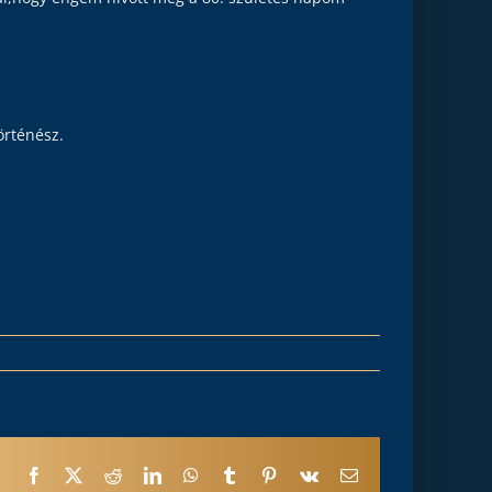
örténész.
Facebook
X
Reddit
LinkedIn
WhatsApp
Tumblr
Pinterest
Vk
Email: