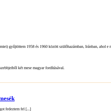
-urmiei) gyűjtöttem 1958 és 1960 között szülőhazámban, Iránban, ahol e 
bbjeiből két mese magyar fordításával.
pmesék
 fedeztem fel [...]