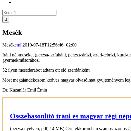
Keresés...
Mesék
Mesék
emil
2019-07-18T12:56:46+02:00
Iráni népmeséket (perzsa-iszfaháni, perzsa-sirázi, azeri-tebrizi, kurd
gyermekműsorához.
52 ilyen mesedarabot adtam ott elő szerdánként.
Most megajándékozom kedves magyar olvasóimat gyűjteményem legsze
Dr. Kazanlár Emil Émin
Összehasonlító iráni és magyar régi né
(perzsa nyelven, pdf, 14 MB) Gyerekkoromban számos azonosságot