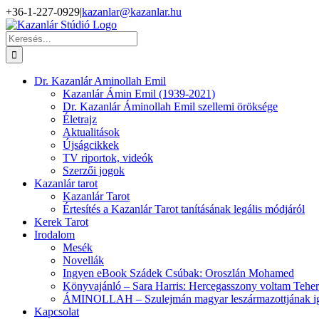
Kihagyás
+36-1-227-0929
|
kazanlar@kazanlar.hu
Facebook
YouTube
Keresés...
Dr. Kazanlár Aminollah Emil
Kazanlár Ámin Emil (1939-2021)
Dr. Kazanlár Áminollah Emil szellemi öröksége
Életrajz
Aktualitások
Újságcikkek
TV riportok, videók
Szerzői jogok
Kazanlár tarot
Kazanlár Tarot
Értesítés a Kazanlár Tarot tanításának legális módjáról
Kerek Tarot
Irodalom
Mesék
Novellák
Ingyen eBook Szádek Csúbak: Oroszlán Mohamed
Könyvajánló – Sara Harris: Hercegasszony voltam Tehe
ÁMINOLLAH – Szulejmán magyar leszármazottjának iga
Kapcsolat