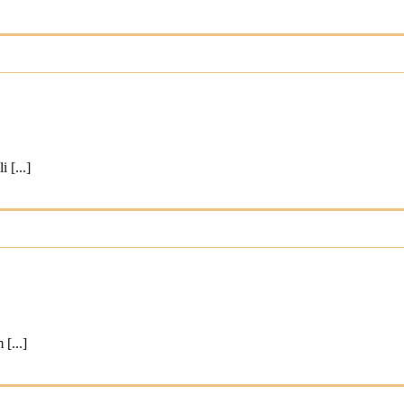
 [...]
[...]