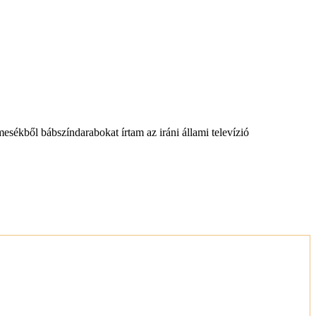
mesékből bábszíndarabokat írtam az iráni állami televízió