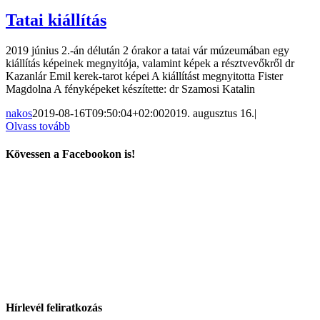
Tatai kiállítás
2019 június 2.-án délután 2 órakor a tatai vár múzeumában egy
kiállítás képeinek megnyitója, valamint képek a résztvevőkről dr
Kazanlár Emil kerek-tarot képei A kiállítást megnyitotta Fister
Magdolna A fényképeket készítette: dr Szamosi Katalin
nakos
2019-08-16T09:50:04+02:00
2019. augusztus 16.
|
Olvass tovább
Kövessen a Facebookon is!
Hírlevél feliratkozás