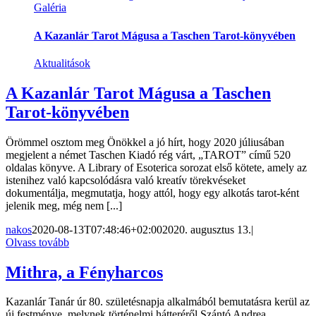
Galéria
A Kazanlár Tarot Mágusa a Taschen Tarot-könyvében
Aktualitások
A Kazanlár Tarot Mágusa a Taschen
Tarot-könyvében
Örömmel osztom meg Önökkel a jó hírt, hogy 2020 júliusában
megjelent a német Taschen Kiadó rég várt, „TAROT” című 520
oldalas könyve. A Library of Esoterica sorozat első kötete, amely az
istenihez való kapcsolódásra való kreatív törekvéseket
dokumentálja, megmutatja, hogy attól, hogy egy alkotás tarot-ként
jelenik meg, még nem [...]
nakos
2020-08-13T07:48:46+02:00
2020. augusztus 13.
|
Olvass tovább
Mithra, a Fényharcos
Kazanlár Tanár úr 80. születésnapja alkalmából bemutatásra kerül az
új festménye, melynek történelmi hátteréről Szántó Andrea