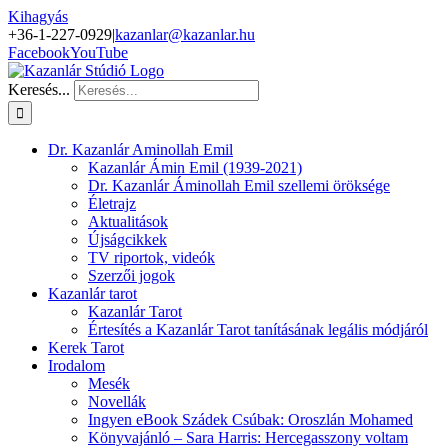
Kihagyás
+36-1-227-0929
|
kazanlar@kazanlar.hu
Facebook
YouTube
Keresés...
Dr. Kazanlár Aminollah Emil
Kazanlár Ámin Emil (1939-2021)
Dr. Kazanlár Áminollah Emil szellemi öröksége
Életrajz
Aktualitások
Újságcikkek
TV riportok, videók
Szerzői jogok
Kazanlár tarot
Kazanlár Tarot
Értesítés a Kazanlár Tarot tanításának legális módjáról
Kerek Tarot
Irodalom
Mesék
Novellák
Ingyen eBook Szádek Csúbak: Oroszlán Mohamed
Könyvajánló – Sara Harris: Hercegasszony voltam