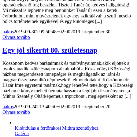
operaénekesnő fog beszélni. Tisztelt Tanár úr, kedves hallgatóság!
Mi mással is lephetne meg bennünket Tanár úr ezen a kerek
évfordulón, mint művészetének egy egy szikrájával: a szufi mesélő
bölcs történeteinek egyikével és egy különleges [...]
nakos
2019-09-30T09:50:48+02:00
2019. szeptember 30.
|
Olvass tovább
Egy jól sikerüt 80. születésnap
Köszönöm kedves barátaimnak és tanítványaimnak,akik eljöttek a
nyolcvanadik születésnapom alkalmából a Rózsavölgyi Közösségi
házban megrendezett ünnepségre és meghallgatták az iráni és
magyar összehasonlító népmesékről elmondottakat. Köszönöm dr
Lázár Imre egyetemi tanárnak,hogy lehetővé tette,hogy a Közösségi
házban e könyv mellett bemutathassam a legújabb festményemet,a
Mithra Szentély Oltárképemet,a triptichont , meglepetésként az [...]
nakos
2019-09-24T13:40:50+02:00
2019. szeptember 20.
|
Olvass tovább
Kirándulás a fertőrákosi Mithra szentélyhez
Galéria