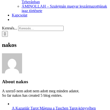
Teheránban
ÁMINOLLAH – Szulejmán magyar leszármazottjának
igaz története
Kapcsolat
Keresés...
nakos
About
nakos
A szerző nem adott nem adott meg minden adatot.
So far nakos has created 5 blog entries.
A Kazanlár Tarot Mágusa a Taschen Tarot-könyvében