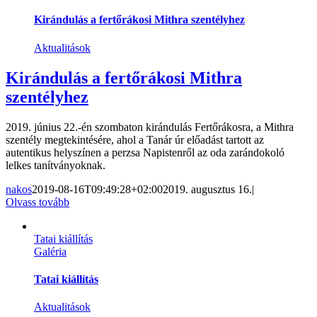
Kirándulás a fertőrákosi Mithra szentélyhez
Aktualitások
Kirándulás a fertőrákosi Mithra
szentélyhez
2019. június 22.-én szombaton kirándulás Fertőrákosra, a Mithra
szentély megtekintésére, ahol a Tanár úr előadást tartott az
autentikus helyszínen a perzsa Napistenről az oda zarándokoló
lelkes tanítványoknak.
nakos
2019-08-16T09:49:28+02:00
2019. augusztus 16.
|
Olvass tovább
Tatai kiállítás
Galéria
Tatai kiállítás
Aktualitások