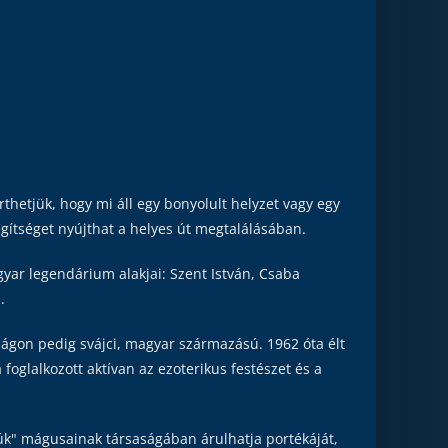
hetjük, hogy mi áll egy bonyolult helyzet vagy egy
ítséget nyújthat a helyes út megtalálásában.
gyar legendárium alakjai: Szent István, Csaba
.
 ágon pedig svájci, magyar származású. 1962 óta élt
 foglalkozott aktívan az ezoterikus festészet és a
k" mágusainak társaságában árulhatja portékáját,