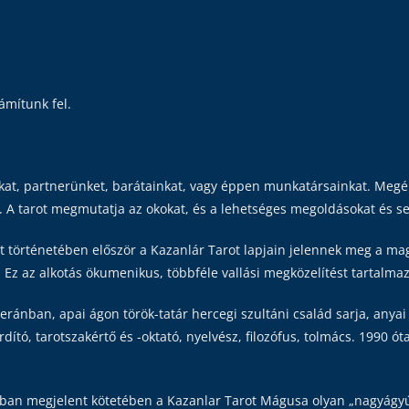
zámítunk fel.
t, partnerünket, barátainkat, vagy éppen munkatársainkat. Megért
 tarot megmutatja az okokat, és a lehetséges megoldásokat és seg
ot történetében először a Kazanlár Tarot lapjain jelennek meg a ma
f. Ez az alkotás ökumenikus, többféle vallási megközelítést tartalmaz
ránban, apai ágon török-tatár hercegi szultáni család sarja, anyai
tó, tarotszakértő és -oktató, nyelvész, filozófus, tolmács. 1990 óta
ban megjelent kötetében a Kazanlar Tarot Mágusa olyan „nagyágyú