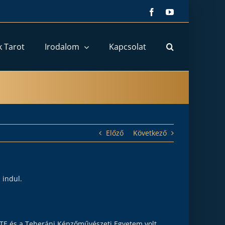
Facebook
YouTube
k Tarot
Irodalom
Kapcsolat
Előző
Következő
m
indul.
ELTE és a Teheráni Képzőművészeti Egyetem volt