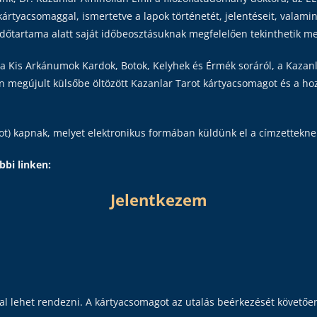
rot kártyacsomaggal, ismertetve a lapok történetét, jelentéseit, vala
időtartama alatt saját időbeosztásuknak megfelelően tekinthetik me
a Kis Arkánumok Kardok, Botok, Kelyhek és Érmék soráról, a Kazanl
n megújult külsőbe öltözött Kazanlar Tarot kártyacsomagot és a hoz
pot) kapnak, melyet elektronikus formában küldünk el a címzettekne
bi linken:
Jelentkezem
al lehet rendezni.
A kártyacsomagot az utalás beérkezését követően