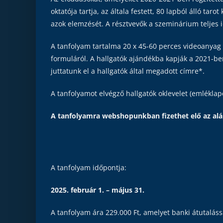
oktatója tartja, az általa festett, 80 lapból álló ta
azok elemzését. A résztvevők a szeminárium teljes 
A tanfolyam tartalma 20 x 45-60 perces videoanyag 
formuláról. A hallgatók ajándékba kapják a 2021-be
juttatunk el a hallgatók által megadott címre*.
A tanfolyamot elvégző hallgatók oklevelet (emlékla
A tanfolyamra webshopunkban fizethet elő az aláb
A tanfolyam időpontja:
2025. február 1. – május 31.
A tanfolyam ára 229.000 Ft, amelyet banki átutaláss