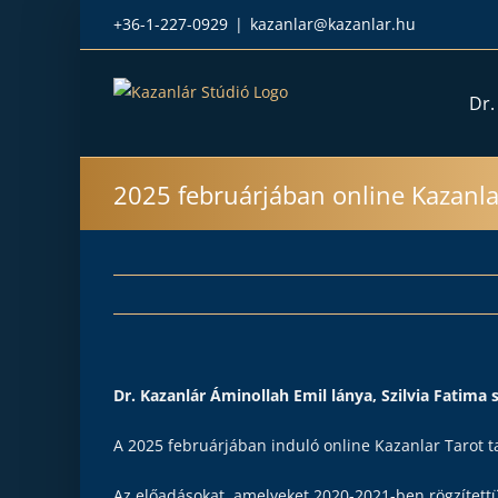
Kihagyás
+36-1-227-0929
|
kazanlar@kazanlar.hu
Dr.
2025 februárjában online Kazanla
Dr. Kazanlár Áminollah Emil lánya, Szilvia Fatima
A
2025 februárjában
induló online Kazanlar Tarot t
Az előadásokat, amelyeket 2020-2021-ben rögzítettü