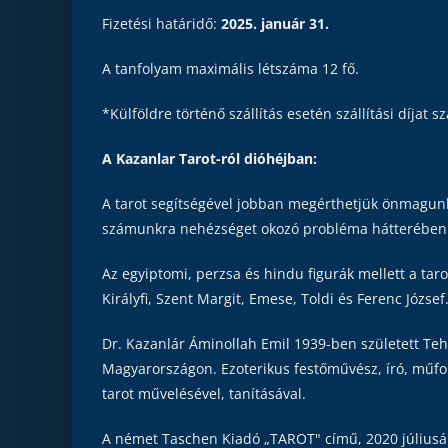
Fizetési határidő:
2025. január 31.
A tanfolyam maximális létszáma 12 fő.
*Külföldre történő szállítás esetén szállítási díjat s
A Kazanlar Tarot-ról dióhéjban:
A tarot segítségével jobban megérthetjük önmagunka
számunkra nehézséget okozó probléma hátterében. A
Az egyiptomi, perzsa és hindu figurák mellett a tar
Királyfi, Szent Margit, Emese, Toldi és Ferenc Józse
Dr. Kazanlár Áminollah Emil 1939-ben született Tehe
Magyarországon. Ezoterikus festőművész, író, műfordí
tarot művelésével, tanításával.
A német Taschen Kiadó „TAROT" című, 2020 júliusá