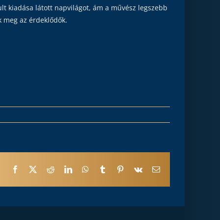
t kiadása látott napvilágot, ám a művész legszebb
ék meg az érdeklődők.
Facebook
X
Reddit
LinkedIn
WhatsApp
Tumblr
Pinterest
Vk
Email: