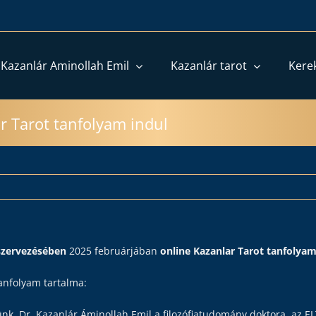
 Kazanlár Aminollah Emil
Kazanlár tarot
Kere
r Tarot tanfolyam indul
 szervezésében
2025 februárjában
online Kazanlar Tarot tanfolya
anfolyam tartalma:
nk, Dr. Kazanlár Áminollah Emil a filozófiatudomány doktora, az 