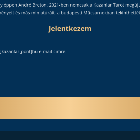
y éppen André Breton. 2021-ben nemcsak a Kazanlar Tarot megújul
stményeit és más miniatúráit, a budapesti Műcsarnokban tekinthett
Jelentkezem
]kazanlar[pont]hu e-mail címre.