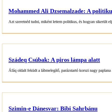
Mohammed Ali Dzsemalzade: A politiku
Azt szeretnéd tudni, miként lettem politikus, és hogyan sikerült elj
Szádeq Csúbak: A piros lámpa alatt
Áfáq oldalt feküdt a lábmelegítő, parázstartó korszi nagy paplana al
Szimin-e Dánesvar: Bibi Sahrbánu