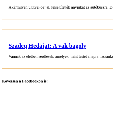
Akármilyen üggyel-bajjal, felsegítették anyjukat az autóbuszra. 
Szádeq Hedájat: A vak bagoly
Vannak az életben sérülések, amelyek, mint testet a lepra, lassankén
Kövessen a Facebookon is!