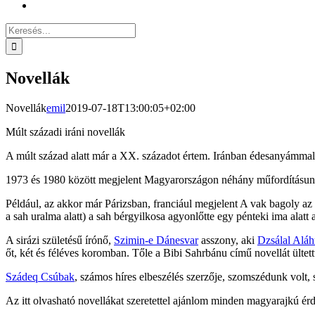
Keresés...
Novellák
Novellák
emil
2019-07-18T13:00:05+02:00
Múlt századi iráni novellák
A múlt század alatt már a XX. századot értem. Iránban édesanyámmal
1973 és 1980 között megjelent Magyarországon néhány műfordításun
Például, az akkor már Párizsban, franciául megjelent A vak bagoly az 
a sah uralma alatt) a sah bérgyilkosa agyonlőtte egy pénteki ima alatt
A sirázi születésű írónő,
Szimin-e Dánesvar
asszony, aki
Dzsálal Alá
őt, két és féléves koromban. Tőle a Bibi Sahrbánu című novellát ültet
Szádeq Csúbak
, számos híres elbeszélés szerzője, szomszédunk volt, 
Az itt olvasható novellákat szeretettel ajánlom minden magyarajkú ér