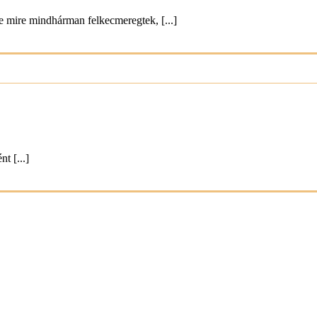
De mire mindhárman felkecmeregtek, [...]
t [...]