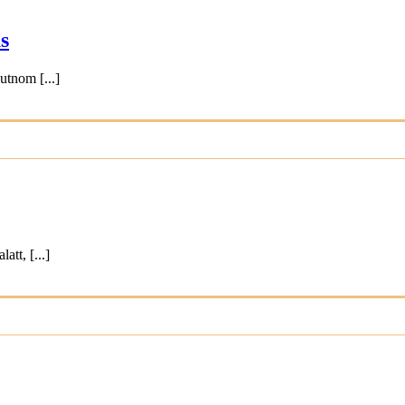
s
utnom [...]
att, [...]