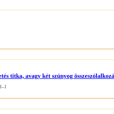
s titka, avagy két szúnyog összeszólalkoz
...]