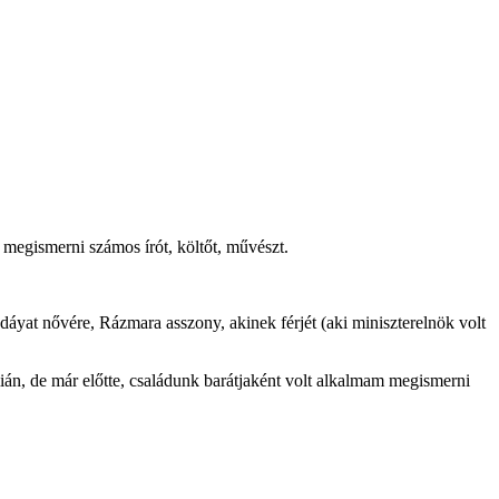
megismerni számos írót, költőt, művészt.
yat nővére, Rázmara asszony, akinek férjét (aki miniszterelnök volt
ián, de már előtte, családunk barátjaként volt alkalmam megismerni