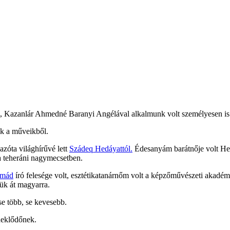
, Kazanlár Ahmedné Baranyi Angélával alkalmunk volt személyesen is 
k a műveikből.
azóta világhírűvé lett
Szádeq Hedáyattól.
Édesanyám barátnője volt Hedá
 a teheráni nagymecsetben.
hmád
író felesége volt, esztétikatanárnőm volt a képzőművészeti akadém
tük át magyarra.
se több, se kevesebb.
deklődőnek.