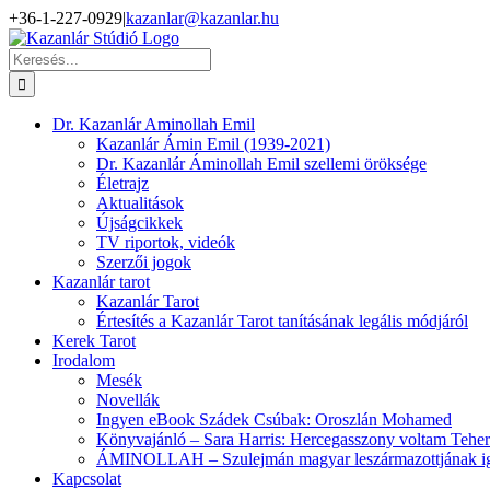
Kihagyás
+36-1-227-0929
|
kazanlar@kazanlar.hu
Facebook
YouTube
Keresés...
Dr. Kazanlár Aminollah Emil
Kazanlár Ámin Emil (1939-2021)
Dr. Kazanlár Áminollah Emil szellemi öröksége
Életrajz
Aktualitások
Újságcikkek
TV riportok, videók
Szerzői jogok
Kazanlár tarot
Kazanlár Tarot
Értesítés a Kazanlár Tarot tanításának legális módjáról
Kerek Tarot
Irodalom
Mesék
Novellák
Ingyen eBook Szádek Csúbak: Oroszlán Mohamed
Könyvajánló – Sara Harris: Hercegasszony voltam Tehe
ÁMINOLLAH – Szulejmán magyar leszármazottjának iga
Kapcsolat