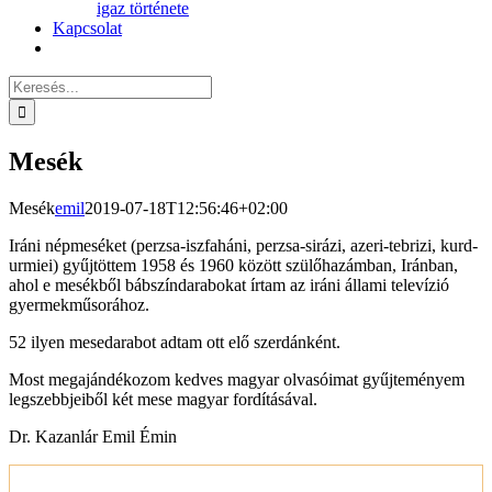
igaz története
Kapcsolat
Keresés...
Mesék
Mesék
emil
2019-07-18T12:56:46+02:00
Iráni népmeséket (perzsa-iszfaháni, perzsa-sirázi, azeri-tebrizi, kurd-
urmiei) gyűjtöttem 1958 és 1960 között szülőhazámban, Iránban,
ahol e mesékből bábszíndarabokat írtam az iráni állami televízió
gyermekműsorához.
52 ilyen mesedarabot adtam ott elő szerdánként.
Most megajándékozom kedves magyar olvasóimat gyűjteményem
legszebbjeiből két mese magyar fordításával.
Dr. Kazanlár Emil Émin