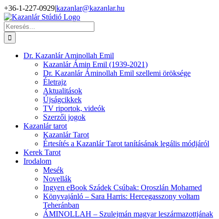
Kihagyás
+36-1-227-0929
|
kazanlar@kazanlar.hu
Facebook
YouTube
Keresés...
Dr. Kazanlár Aminollah Emil
Kazanlár Ámin Emil (1939-2021)
Dr. Kazanlár Áminollah Emil szellemi öröksége
Életrajz
Aktualitások
Újságcikkek
TV riportok, videók
Szerzői jogok
Kazanlár tarot
Kazanlár Tarot
Értesítés a Kazanlár Tarot tanításának legális módjáról
Kerek Tarot
Irodalom
Mesék
Novellák
Ingyen eBook Szádek Csúbak: Oroszlán Mohamed
Könyvajánló – Sara Harris: Hercegasszony voltam
Teheránban
ÁMINOLLAH – Szulejmán magyar leszármazottjának