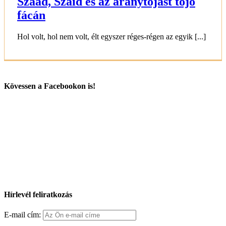
Száád, Száid és az aranytojást tojó
fácán
Hol volt, hol nem volt, élt egyszer réges-régen az egyik [...]
Kövessen a Facebookon is!
Hírlevél feliratkozás
E-mail cím: