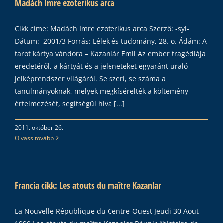
Madách Imre ezoterikus arca
Cikk címe: Madách Imre ezoterikus arca Szerző: -syl-
Dátum: 2001/3 Forrás: Lélek és tudomány, 28. o. Ádám: A
tarot kártya vándora – Kazanlár Emil Az ember tragédiája
eredetéről, a kártyát és a jeleneteket egyaránt uraló
jelképrendszer világáról. Se szeri, se száma a
tanulmányoknak, melyek megkísérelték a költemény
értelmezését, segítségül híva [...]
2011. október 26.
Olvass tovább
Francia cikk: Les atouts du maître Kazanlar
La Nouvelle République du Centre-Ouest Jeudi 30 Aout