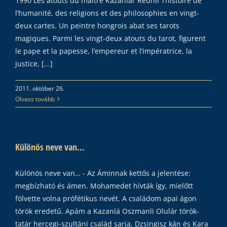
1990 Les atouts du maître Kazanlar Réunir l’histoire de
l’humanité, des religions et des philosophies en vingt-
deux cartes. Un peintre hongrois abat ses tarots
magiques. Parmi les vingt-deux atouts du tarot, figurent
le pape et la papesse, l’empereur et l’impératrice, la
justice, [...]
2011. október 26.
Olvass tovább
Különös neve van…
Különös neve van… - Az Áminnak kettős a jelentése:
megbízható és ámen. Mohamedet hívták így, mielőtt
fölvette volna prófétikus nevét. A családom apai ágon
török eredetű. Apám a Kazanlá Oszmanli Olulár török-
tatár hercegi-szultáni család sarja, Dzsingisz kán és Kara