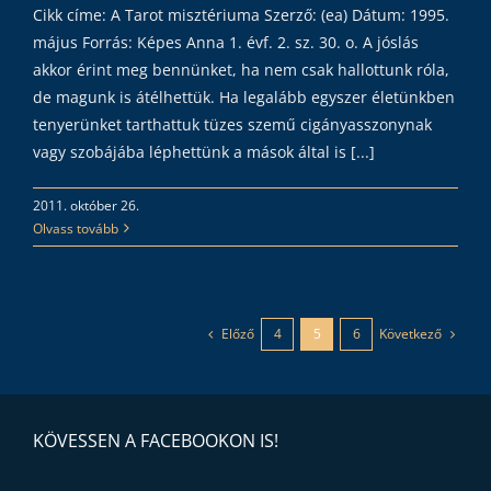
Cikk címe: A Tarot misztériuma Szerző: (ea) Dátum: 1995.
május Forrás: Képes Anna 1. évf. 2. sz. 30. o. A jóslás
akkor érint meg bennünket, ha nem csak hallottunk róla,
de magunk is átélhettük. Ha legalább egyszer életünkben
tenyerünket tarthattuk tüzes szemű cigányasszonynak
vagy szobájába léphettünk a mások által is [...]
2011. október 26.
Olvass tovább
Előző
Következő
4
5
6
KÖVESSEN A FACEBOOKON IS!