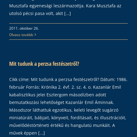
Musztafa egyenesági leszármazottja. Kara Musztafa az
utolsó pécsi pasa volt, akit [...]
2011. október 26.
Olvass tovább
Mit tudunk a perzsa festészetről?
Cikk címe: Mit tudunk a perzsa festészetről? Dátum: 1986.
február Forrás: Krónika 2. évf. 2. sz. 4. o. Kazanlár Emil
kabalisztikus jelei Esztergom másodízben adott
bemutatkozási lehetőséget Kazanlár Emil Áminnak.
Másodszor láthattuk egzotikus, keleti levegőt sugárzó
miniatúráit, bábjait, könyveit, fordításait, és illusztrációit,
művelődéstörténeti értékű és hangulatú munkáit. A
művek éppen [...]