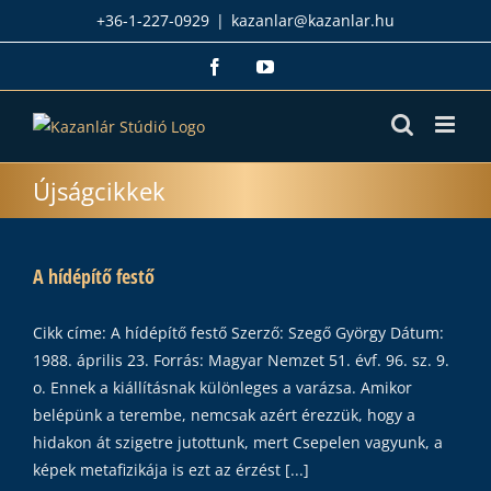
Kihagyás
+36-1-227-0929
|
kazanlar@kazanlar.hu
Facebook
YouTube
Újságcikkek
A hídépítő festő
Cikk címe: A hídépítő festő Szerző: Szegő György Dátum:
1988. április 23. Forrás: Magyar Nemzet 51. évf. 96. sz. 9.
o. Ennek a kiállításnak különleges a varázsa. Amikor
belépünk a terembe, nemcsak azért érezzük, hogy a
hidakon át szigetre jutottunk, mert Csepelen vagyunk, a
képek metafizikája is ezt az érzést [...]