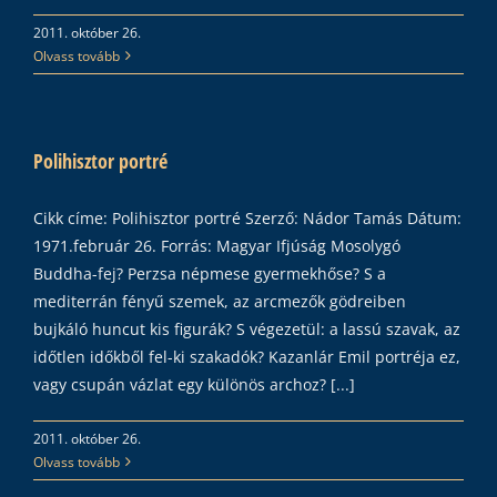
2011. október 26.
Olvass tovább
Polihisztor portré
Cikk címe: Polihisztor portré Szerző: Nádor Tamás Dátum:
1971.február 26. Forrás: Magyar Ifjúság Mosolygó
Buddha-fej? Perzsa népmese gyermekhőse? S a
mediterrán fényű szemek, az arcmezők gödreiben
bujkáló huncut kis figurák? S végezetül: a lassú szavak, az
időtlen időkből fel-ki szakadók? Kazanlár Emil portréja ez,
vagy csupán vázlat egy különös archoz? [...]
2011. október 26.
Olvass tovább