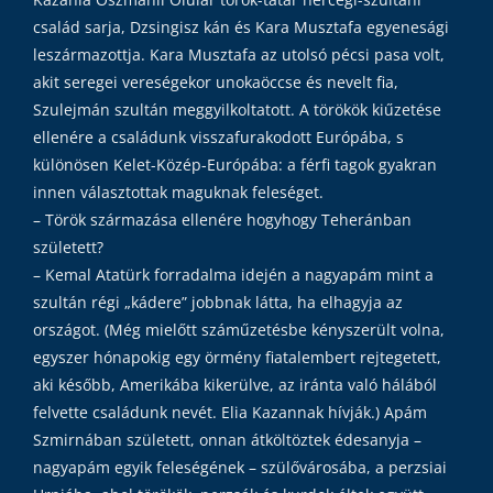
család sarja, Dzsingisz kán és Kara Musztafa egyenesági
leszármazottja. Kara Musztafa az utolsó pécsi pasa volt,
akit seregei vereségekor unokaöccse és nevelt fia,
Szulejmán szultán meggyilkoltatott. A törökök kiűzetése
ellenére a családunk visszafurakodott Európába, s
különösen Kelet-Közép-Európába: a férfi tagok gyakran
innen választottak maguknak feleséget.
– Török származása ellenére hogyhogy Teheránban
született?
– Kemal Atatürk forradalma idején a nagyapám mint a
szultán régi „kádere” jobbnak látta, ha elhagyja az
országot. (Még mielőtt száműzetésbe kényszerült volna,
egyszer hónapokig egy örmény fiatalembert rejtegetett,
aki később, Amerikába kikerülve, az iránta való hálából
felvette családunk nevét. Elia Kazannak hívják.) Apám
Szmirnában született, onnan átköltöztek édesanyja –
nagyapám egyik feleségének – szülővárosába, a perzsiai