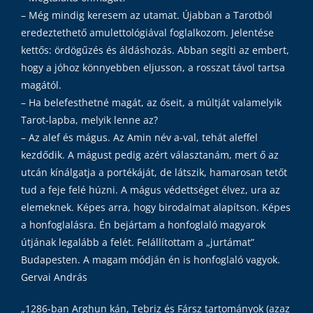
– Még mindig keresem az utamat. Újabban a Tarotból
eredeztethető amulettológiával foglalkozom. Jelentése
kettős: ördögűzés és áldáshozás. Abban segíti az embert,
hogy a jóhoz könnyebben eljusson, a rosszat távol tartsa
magától.
– Ha belefesthetné magát, az őseit, a múltját valamelyik
Tarot-lapba, melyik lenne az?
– Az alef és mágus. Az Amin név a-val, tehát aleffel
kezdődik. A mágust pedig azért választanám, mert ő az
utcán kínálgatja a portékáját, de látszik, hamarosan tetőt
tud a feje felé húzni. A mágus védettséget élvez, ura az
elemeknek. Képes arra, hogy birodalmat alapítson. Képes
a honfoglalásra. Én bejártam a honfoglaló magyarok
útjának legalább a felét. Felállítottam a „jurtámat”
Budapesten. A magam módján én is honfoglaló vagyok.
Gervai András
„1286-ban Arghun kán, Tebriz és Fársz tartományok (azaz