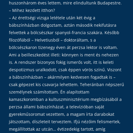
huszonhárom éves lettem, mire elindultunk Budapestre.
– Mihez kezdett itthon?
– Az érettségi vizsga letétele után két évig a
bábszínházban dolgoztam, aztán második nekifutásra
felvettek a bölcsészkar spanyol-francia szakára. Később
filozófiából – Helvetiusból – doktoráltam, s a
bölcsészkaron tizenegy éven át perzsa lektor is voltam.
Ami a beilleszkedést illeti: könnyen is ment és nehezen
is. A rendszer bizonyos fokig ismerős volt, itt is keleti
despotizmus uralkodott, csak éppen vörös színű. Viszont
a bábszínházban – akármilyen kedvesen fogadtak is –
csak gépezet kis csavarja lehettem. Teheránban népszerű
személynek számítottam. Én alapítottam
kamaszkoromban a kultuszminisztérium megbízásából a
perzsa állami bábszínházat, a televízióban saját
gyerekműsoromat vezettem, a magam írta darabokat
játszottam, díszleteit terveztem. Ifjú nézőim felismertek,
megállítottak az utcán… évtizedekig tartott, amíg