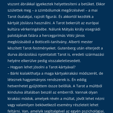
viszont ábrákkal igyekeztek helyettesíteni a betűket. Ekkor
születtek meg – a szimbólumok megőrzésével – a mai
Tarot ősalakjai, rajzolt figurái. És akkortól kezdték a
kártyát jóslásra használni. A Tarot bekerült az európai
kultúra vérkeringésébe. Nálunk Mátyás király visegrádi
palotájának falára a hercegprímás Vitéz János
megbízásából a Botticelli-tanítvány, Alberti mester
készített Tarot-festményeket. Gutenberg után elterjedt a
durva ábrázolású nyomtatott Tarot is, eredeti származási
helyére elkerülve pedig visszakeletiesedett.
– Hogyan lehet jósolni a Tarot-kártyával?
– Bárki kialakíthatja a maga kártyakirakási módszerét, de
léteznek hagyományos rendszerek is. Én eddig
hetvenhetet gyűjtöttem össze belőlük. A Tarot a múltból
kiindulva általában beszél az emberről. Vannak olyan
kirakási módok, amelyek révén a múltat, jövőt lehet nézni
vagy valamilyen bekövetkező esemény részleteit lehet
feltárni. Van, amelyik segítségével az egyén pszichológiai,