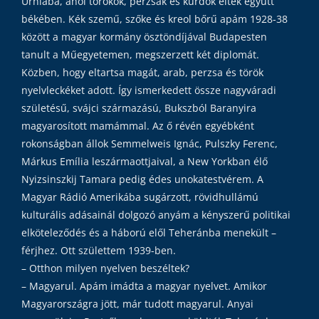
Urniába, ahol törökök, perzsák és kurdok éltek együtt
békében. Kék szemű, szőke és kreol bőrű apám 1928-38
között a magyar kormány ösztöndíjával Budapesten
tanult a Műegyetemen, megszerzett két diplomát.
Közben, hogy eltartsa magát, arab, perzsa és török
nyelvleckéket adott. Így ismerkedett össze nagyváradi
születésű, svájci származású, Bukszból Baranyira
magyarosított mamámmal. Az ő révén egyébként
rokonságban állok Semmelweis Ignác, Pulszky Ferenc,
Márkus Emília leszármaottjaival, a New Yorkban élő
Nyizsinszkij Tamara pedig édes unokatestvérem. A
Magyar Rádió Amerikába sugárzott, rövidhullámú
kulturális adásainál dolgozó anyám a kényszerű politikai
elköteleződés és a háború elől Teheránba menekült –
férjhez. Ott születtem 1939-ben.
– Otthon milyen nyelven beszéltek?
– Magyarul. Apám imádta a magyar nyelvet. Amikor
Magyarországra jött, már tudott magyarul. Anyai