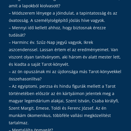
amit a lapokból kiolvasott?
– Módszerem lényege a jóindulat, a tapintatosság és az
óvatosság. A személyiségépítő jóslás híve vagyok.
– Mennyi idő kellett ahhoz, hogy biztosnak érezze
tudását?
– Harminc év. Szűz-Nap jegyű vagyok, Ikrek
aszcendenssel. Lassan értem el az eredményeimet. Van
viszont olyan tanítványom, aki három év alatt mester lett,
és kiadta a saját Tarot-könyvét.
– az ön opuszának mi az újdonsága más Tarot-könyvekkel
összehasonlítva?
– Az egyiptomi, perzsa és hindu figurák mellett a Tarot
történetében először az én kártyáimon jelentek meg a
magyar legendárium alakjai, Szent István, Csaba királyfi,
Szent Margit, Emese, Toldi és Ferenc József. Az én
munkám ökomenikus, többféle vallási megközelítést
tartalmaz.
– Megtalálta önmagát?