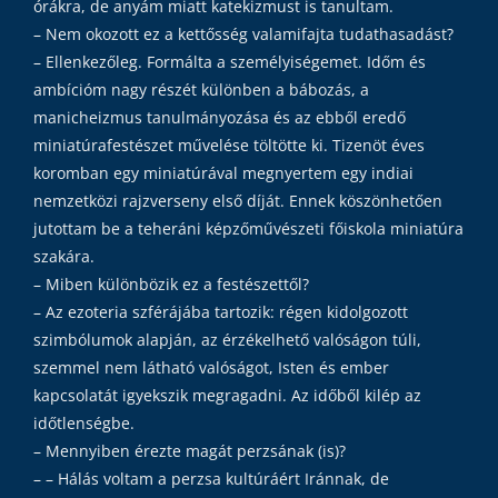
órákra, de anyám miatt katekizmust is tanultam.
– Nem okozott ez a kettősség valamifajta tudathasadást?
– Ellenkezőleg. Formálta a személyiségemet. Időm és
ambícióm nagy részét különben a bábozás, a
manicheizmus tanulmányozása és az ebből eredő
miniatúrafestészet művelése töltötte ki. Tizenöt éves
koromban egy miniatúrával megnyertem egy indiai
nemzetközi rajzverseny első díját. Ennek köszönhetően
jutottam be a teheráni képzőművészeti főiskola miniatúra
szakára.
– Miben különbözik ez a festészettől?
– Az ezoteria szférájába tartozik: régen kidolgozott
szimbólumok alapján, az érzékelhető valóságon túli,
szemmel nem látható valóságot, Isten és ember
kapcsolatát igyekszik megragadni. Az időből kilép az
időtlenségbe.
– Mennyiben érezte magát perzsának (is)?
– – Hálás voltam a perzsa kultúráért Iránnak, de