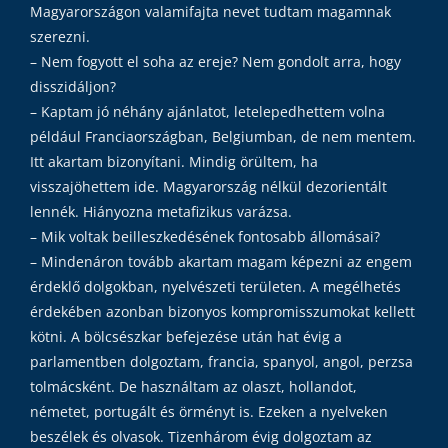
Magyarországon valamifajta nevet tudtam magamnak
szerezni.
– Nem fogyott el soha az ereje? Nem gondolt arra, hogy
disszidáljon?
– Kaptam jó néhány ajánlatot, letelepedhettem volna
például Franciaországban, Belgiumban, de nem mentem.
Itt akartam bizonyítani. Mindig örültem, ha
visszajöhettem ide. Magyarország nélkül dezorientált
lennék. Hiányozna metafizikus varázsa.
– Mik voltak beilleszkedésének fontosabb állomásai?
– Mindenáron tovább akartam magam képezni az engem
érdeklő dolgokban, nyelvészeti területen. A megélhetés
érdekében azonban bizonyos kompromisszumokat kellett
kötni. A bölcsészkar befejezése után hat évig a
parlamentben dolgoztam, francia, spanyol, angol, perzsa
tolmácsként. De használtam az olaszt, hollandot,
németet, portugált és örményt is. Ezeken a nyelveken
beszélek és olvasok. Tizenhárom évig dolgoztam az