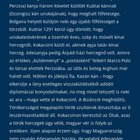
Perzsia) kánja három követet küldött Kublai kánnak
(Dzsingisz kán unokájának), hogy meghalt főfelesége,
Bolgana helyett küldjön neki egy újabb főfeleséget a
törzsből. Kublai 1291 körül úgy döntött, hogy
unokatestvérének a tizenhét éves, szép és művelt kínai
hercegnőt, Kokacsint küldi el, akinek apja tatár-kínai
herceg, édesanyja pedig Árpád-házi hercegnő volt. Amire
az értékes „küldeményt” a „postásként” felkért Marco Polo
és társai elvitték Perzsiába, az idős és beteg Arghun már
halott volt. Nőtlen és jóképű fia, Kazán kán – hogy
elkerülje a lány esetleges visszaküldéséből adódó
diplomáciai bonyodalmakat, no meg mivel tetszett is neki
az ara – maga vette el Kokacsint. A Bizáncot meghódító,
Törökországot megalapító török szultánok dinasztiája az ő
leszármazottaikból áll. Kokacsinon keresztül az Óluk, azaz
a török hercegek úgy vélik, magyar vér is folyik az
ereikben. Ilyen alapon érzem úgy, hogy Magyarország
nem csupán édesanyám hazája, de valahol édesapám