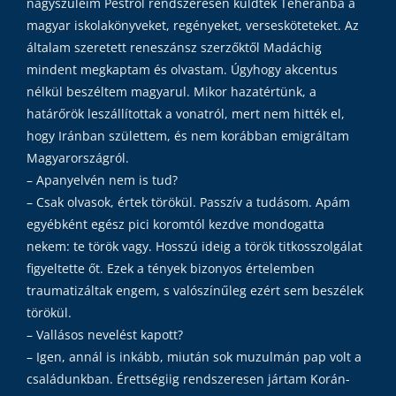
nagyszüleim Pestről rendszeresen küldték Teheránba a
magyar iskolakönyveket, regényeket, versesköteteket. Az
általam szeretett reneszánsz szerzőktől Madáchig
mindent megkaptam és olvastam. Úgyhogy akcentus
nélkül beszéltem magyarul. Mikor hazatértünk, a
határőrök leszállítottak a vonatról, mert nem hitték el,
hogy Iránban születtem, és nem korábban emigráltam
Magyarországról.
– Apanyelvén nem is tud?
– Csak olvasok, értek törökül. Passzív a tudásom. Apám
egyébként egész pici koromtól kezdve mondogatta
nekem: te török vagy. Hosszú ideig a török titkosszolgálat
figyeltette őt. Ezek a tények bizonyos értelemben
traumatizáltak engem, s valószínűleg ezért sem beszélek
törökül.
– Vallásos nevelést kapott?
– Igen, annál is inkább, miután sok muzulmán pap volt a
családunkban. Érettségiig rendszeresen jártam Korán-