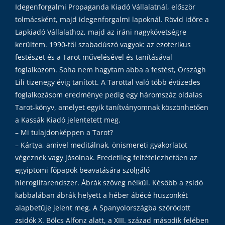
Idegenforgalmi Propaganda Kiadó Vállalatnál, először
tolmácsként, majd idegenforgalmi lapoknál. Rövid időre a
Lapkiadó Vállalathoz, majd az iráni nagykövetségre
kerültem. 1990-től szabadúszó vagyok: az ezoterikus
festészet és a Tarot művelésével és tanításával
foglalkozom. Soha nem hagytam abba a festést, Országh
Lili tizenegy évig tanított. A Tarottal való több évtizedes
foglalkozásom eredménye pedig egy háromszáz oldalas
Tarot-könyv, amelyet egyik tanítványomnak köszönhetően
a Kassák Kiadó jelentetett meg.
– Mi tulajdonképpen a Tarot?
– Kártya, amivel meditálnak, önismereti gyakorlatot
végeznek vagy jósolnak. Eredetileg feltételezhetően az
egyiptomi főpapok beavatására szolgáló
hieroglifarendszer. Ábrák szöveg nélkül. Később a zsidó
kabbalában ábrák helyett a héber ábécé huszonkét
alapbetűje jelent meg. A Spanyolországba szóródott
zsidók X. Bölcs Alfonz alatt, a XIII. század második felében