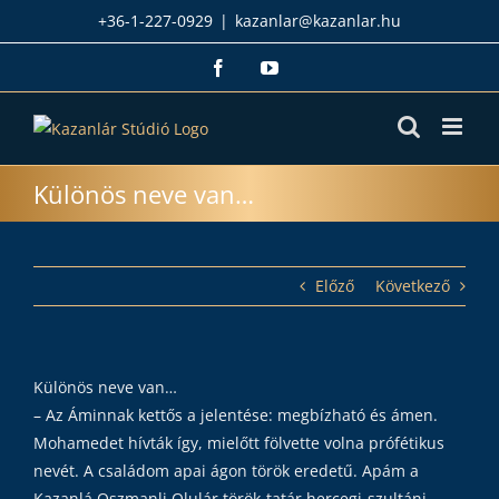
Kihagyás
+36-1-227-0929
|
kazanlar@kazanlar.hu
Facebook
YouTube
Különös neve van…
Előző
Következő
Különös neve van…
– Az Áminnak kettős a jelentése: megbízható és ámen.
Mohamedet hívták így, mielőtt fölvette volna prófétikus
nevét. A családom apai ágon török eredetű. Apám a
Kazanlá Oszmanli Olulár török-tatár hercegi-szultáni