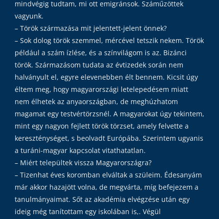
mindvégig tudtam, mi ott emigránsok. Száműzöttek
vagyunk.
– Török származása mit jelentett-jelent önnek?
– Sok dolog török szemmel, mércével tetszik nekem. Török
például a szám ízlése, és a színvilágom is az. Bizánci
török. Származásom tudata az évtizedek során nem
halványult el, egyre elevenebben élt bennem. Kicsit úgy
éltem meg, hogy magyarországi letelepedésem miatt
nem élhetek az anyaországban, de meghúzhatom
magamat egy testvértörzsnél. A magyarokat úgy tekintem,
mint egy nagyon fejlett török törzset, amely felvette a
kereszténységet, s beolvadt Európába. Szerintem ugyanis
a turáni-magyar kapcsolat vitathatatlan.
– Miért települtek vissza Magyarországra?
– Tizenhat éves koromban elváltak a szüleim. Édesanyám
már akkor hazajött volna, de megvárta, míg befejezem a
tanulmányaimat. Sőt az akadémia elvégzése után egy
ideig még tanítottam egy iskolában is,. Végül