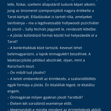
lelki, fizikai, szellemi állapotáról tudunk képet alkotni.
Jung az önismeret szempontjából nagyra értékelte a
Tarot-kártyát. Előadásokat is tartott róla, amelyeket
tanítványa – ma a legdivatosabb hollywoodi pszichiáter
és jósnő -, Sally Nichols jegyzett le, rendezett kötetbe.
– A jóslás különböző formái között hol helyezkedik el a
Tarot?
– A konkrétabbak közé tartozik. Keveset lehet
belemagyarázni, a lapok önmagukért beszélnek. A
kávézaccjóslás például absztrakt, olyan, mint a
Rorschach-teszt.
– Ön miből tud jósolni?
– A keleti embereknél az érintkezés, a szalonidőtöltés
egyik formája a jóslás. Én kitalállak téged, te kitalálsz
engem.
– Önmagának milyen gyakran jósolt Tarotból?
– Életem két sorsdöntő eseménye előtt.
– Megmondott-e mindig mindent az érintetteknek abból,