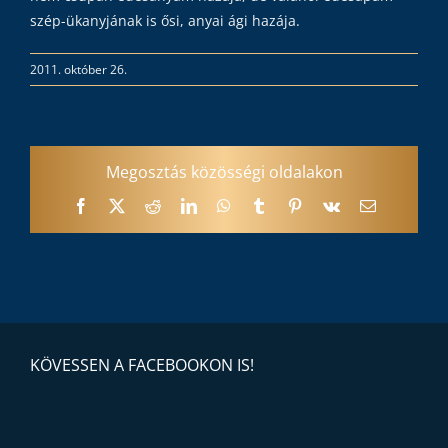
szép-ükanyjának is ősi, anyai ági hazája.
2011. október 26.
Megosztás közösségi oldalakon
Facebook
X
Reddit
LinkedIn
WhatsApp
Tumblr
Pinterest
Vk
Email:
KÖVESSEN A FACEBOOKON IS!