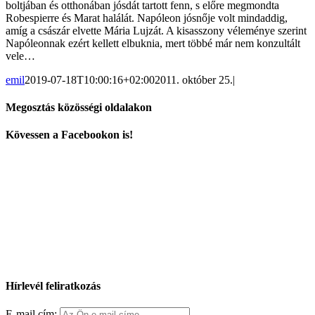
boltjában és otthonában jósdát tartott fenn, s előre megmondta
Robespierre és Marat halálát. Napóleon jósnője volt mindaddig,
amíg a császár elvette Mária Lujzát. A kisasszony véleménye szerint
Napóleonnak ezért kellett elbuknia, mert többé már nem konzultált
vele…
emil
2019-07-18T10:00:16+02:00
2011. október 25.
|
Megosztás közösségi oldalakon
Facebook
X
Reddit
LinkedIn
WhatsApp
Tumblr
Pinterest
Vk
Email:
Kövessen a Facebookon is!
Hírlevél feliratkozás
E-mail cím: