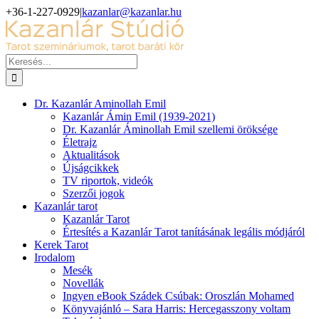
Kihagyás
+36-1-227-0929
|
kazanlar@kazanlar.hu
Facebook
YouTube
Keresés...
Dr. Kazanlár Aminollah Emil
Kazanlár Ámin Emil (1939-2021)
Dr. Kazanlár Áminollah Emil szellemi öröksége
Életrajz
Aktualitások
Újságcikkek
TV riportok, videók
Szerzői jogok
Kazanlár tarot
Kazanlár Tarot
Értesítés a Kazanlár Tarot tanításának legális módjáról
Kerek Tarot
Irodalom
Mesék
Novellák
Ingyen eBook Szádek Csúbak: Oroszlán Mohamed
Könyvajánló – Sara Harris: Hercegasszony voltam