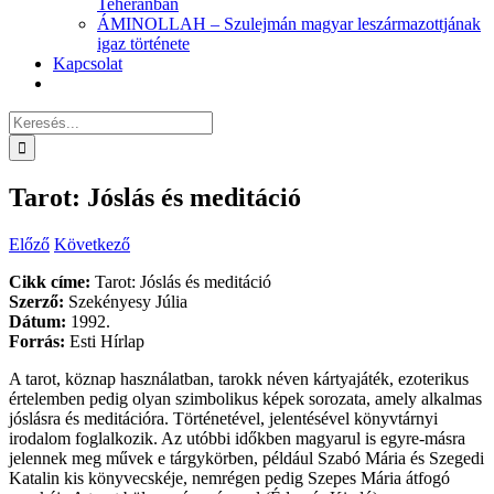
Teheránban
ÁMINOLLAH – Szulejmán magyar leszármazottjának
igaz története
Kapcsolat
Keresés...
Tarot: Jóslás és meditáció
Előző
Következő
Cikk címe:
Tarot: Jóslás és meditáció
Szerző:
Szekényesy Júlia
Dátum:
1992.
Forrás:
Esti Hírlap
A tarot, köznap használatban, tarokk néven kártyajáték, ezoterikus
értelemben pedig olyan szimbolikus képek sorozata, amely alkalmas
jóslásra és meditációra. Történetével, jelentésével könyvtárnyi
irodalom foglalkozik. Az utóbbi időkben magyarul is egyre-másra
jelennek meg művek e tárgykörben, például Szabó Mária és Szegedi
Katalin kis könyvecskéje, nemrégen pedig Szepes Mária átfogó