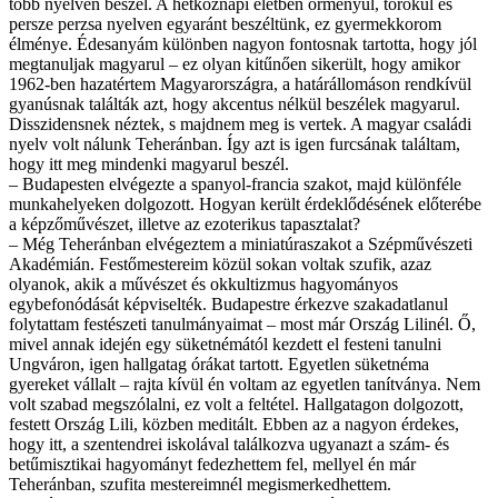
több nyelven beszél. A hétköznapi életben örményül, törökül és
persze perzsa nyelven egyaránt beszéltünk, ez gyermekkorom
élménye. Édesanyám különben nagyon fontosnak tartotta, hogy jól
megtanuljak magyarul – ez olyan kitűnően sikerült, hogy amikor
1962-ben hazatértem Magyarországra, a határállomáson rendkívül
gyanúsnak találták azt, hogy akcentus nélkül beszélek magyarul.
Disszidensnek néztek, s majdnem meg is vertek. A magyar családi
nyelv volt nálunk Teheránban. Így azt is igen furcsának találtam,
hogy itt meg mindenki magyarul beszél.
– Budapesten elvégezte a spanyol-francia szakot, majd különféle
munkahelyeken dolgozott. Hogyan került érdeklődésének előterébe
a képzőművészet, illetve az ezoterikus tapasztalat?
– Még Teheránban elvégeztem a miniatúraszakot a Szépművészeti
Akadémián. Festőmestereim közül sokan voltak szufik, azaz
olyanok, akik a művészet és okkultizmus hagyományos
egybefonódását képviselték. Budapestre érkezve szakadatlanul
folytattam festészeti tanulmányaimat – most már Ország Lilinél. Ő,
mivel annak idején egy süketnémától kezdett el festeni tanulni
Ungváron, igen hallgatag órákat tartott. Egyetlen süketnéma
gyereket vállalt – rajta kívül én voltam az egyetlen tanítványa. Nem
volt szabad megszólalni, ez volt a feltétel. Hallgatagon dolgozott,
festett Ország Lili, közben meditált. Ebben az a nagyon érdekes,
hogy itt, a szentendrei iskolával találkozva ugyanazt a szám- és
betűmisztikai hagyományt fedezhettem fel, mellyel én már
Teheránban, szufita mestereimnél megismerkedhettem.