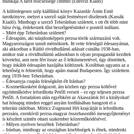
munkája A tarot bölcsessége címmel (Édesvíz Kiadó)
A különlegesen szép kiállítású könyv Kazanlár Ámin Emil
tarotkönyve, melyet a szerző saját festményei díszítenek (Kassák
Kiadó). Minthogy a szerző Teheránban született, s ott élt több mint
húsz évig, érdekesnek tűnt beszélgetésünket e pontról indítani.
– Miért épp Teheránban született?
– Édesapám, aki tulajdonképpen perzsa-török származású volt.
Magyarországon tanult mérnöknek. Itt vette feleségül édesanyámat,
aki akkoriban a Rádió rövidhullámú adásait csinálta 1938-ban,
amikor már a rövidhullámú adásokban is olyan propagandát kezdtek
követelni, ami nem fért össze az ő lelkiismeretével, úgy döntöttek,
hogy inkább édesapám hazájába költöznek. Korábban ugyanis az a
lehetőség is felmerült, hogy apám marad Budapesten. Így születtem
meg 1939-ben Teheránban.
– Édesanyja csupán feleségként élt Iránban?
– Kozmetikusként dolgozott, ám közben egy perzsa költővel
együttműködve lefordította Petőfi verseit – ez egy teljesen perzsa
Petőfi. A forradalom után egyébként az Akasszátok fel a királyokat!
hat hónapig minden reggel anyám fordításában hangzott el a
teheráni rádióban. Móricz Zsigmond Hét krajcárját is lefordította
perzsára, ezenkívül perzsa-magyar összehasonlító mesegyűjteményt
is készített szintén ottani szakember közreműködésével.
– Milyen nyelven beszéltek Teheránban?
– Iránban, minthogy az országban kisebbségek is élnek, mindenki