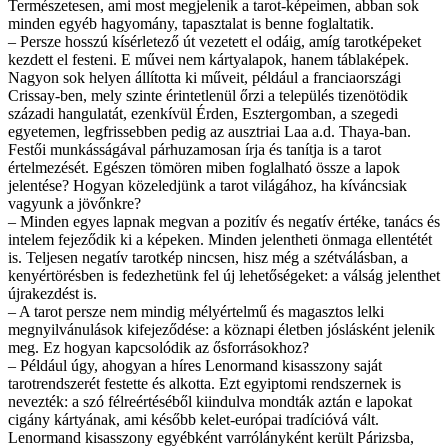
Természetesen, ami most megjelenik a tarot-képeimen, abban sok
minden egyéb hagyomány, tapasztalat is benne foglaltatik.
– Persze hosszú kísérletező út vezetett el odáig, amíg tarotképeket
kezdett el festeni. E művei nem kártyalapok, hanem táblaképek.
Nagyon sok helyen állította ki műveit, például a franciaországi
Crissay-ben, mely szinte érintetlenül őrzi a település tizenötödik
századi hangulatát, ezenkívül Érden, Esztergomban, a szegedi
egyetemen, legfrissebben pedig az ausztriai Laa a.d. Thaya-ban.
Festői munkásságával párhuzamosan írja és tanítja is a tarot
értelmezését. Egészen tömören miben foglalható össze a lapok
jelentése? Hogyan közeledjünk a tarot világához, ha kíváncsiak
vagyunk a jövőnkre?
– Minden egyes lapnak megvan a pozitív és negatív értéke, tanács és
intelem fejeződik ki a képeken. Minden jelentheti önmaga ellentétét
is. Teljesen negatív tarotkép nincsen, hisz még a szétválásban, a
kenyértörésben is fedezhetünk fel új lehetőségeket: a válság jelenthet
újrakezdést is.
– A tarot persze nem mindig mélyértelmű és magasztos lelki
megnyilvánulások kifejeződése: a köznapi életben jóslásként jelenik
meg. Ez hogyan kapcsolódik az ősforrásokhoz?
– Például úgy, ahogyan a híres Lenormand kisasszony saját
tarotrendszerét festette és alkotta. Ezt egyiptomi rendszernek is
nevezték: a szó félreértéséből kiindulva mondták aztán e lapokat
cigány kártyának, ami később kelet-európai tradícióvá vált.
Lenormand kisasszony egyébként varrólányként került Párizsba,