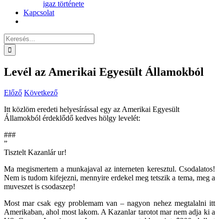
igaz története
Kapcsolat
Keresés...
Levél az Amerikai Egyesült Államokból
Előző
Következő
Itt közlöm eredeti helyesírással egy az Amerikai Egyesült
Államokból érdeklődő kedves hölgy levelét:
###
”
Tisztelt Kazanlár ur!
Ma megismertem a munkajaval az interneten keresztul. Csodalatos!
Nem is tudom kifejezni, mennyire erdekel meg tetszik a tema, meg a
muveszet is csodaszep!
Most mar csak egy problemam van – nagyon nehez megtalalni itt
Amerikaban, ahol most lakom. A Kazanlar tarotot mar nem adja ki a