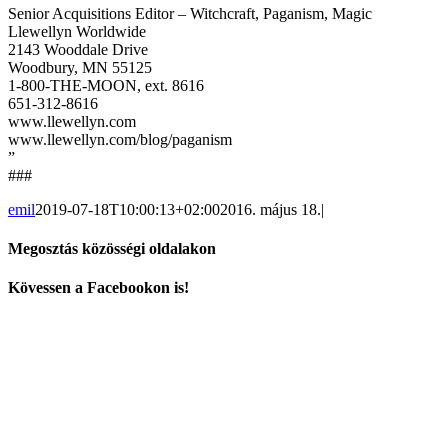
Senior Acquisitions Editor – Witchcraft, Paganism, Magic
Llewellyn Worldwide
2143 Wooddale Drive
Woodbury, MN 55125
1-800-THE-MOON, ext. 8616
651-312-8616
www.llewellyn.com
www.llewellyn.com/blog/paganism
”
###
emil
2019-07-18T10:00:13+02:00
2016. május 18.
|
Megosztás közösségi oldalakon
Facebook
X
Reddit
LinkedIn
WhatsApp
Tumblr
Pinterest
Vk
Email:
Kövessen a Facebookon is!