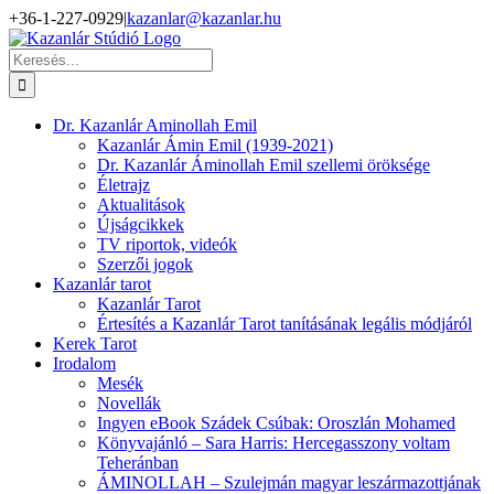
Kihagyás
+36-1-227-0929
|
kazanlar@kazanlar.hu
Facebook
YouTube
Keresés...
Dr. Kazanlár Aminollah Emil
Kazanlár Ámin Emil (1939-2021)
Dr. Kazanlár Áminollah Emil szellemi öröksége
Életrajz
Aktualitások
Újságcikkek
TV riportok, videók
Szerzői jogok
Kazanlár tarot
Kazanlár Tarot
Értesítés a Kazanlár Tarot tanításának legális módjáról
Kerek Tarot
Irodalom
Mesék
Novellák
Ingyen eBook Szádek Csúbak: Oroszlán Mohamed
Könyvajánló – Sara Harris: Hercegasszony voltam
Teheránban
ÁMINOLLAH – Szulejmán magyar leszármazottjának