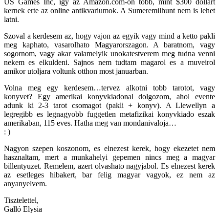
US Games Inc, igy az Amazon.com-on tobb, mint $300 dollart
kernek erte az online antikvariumok. A Sumeremilhunt nem is lehet
latni.
Szoval a kerdesem az, hogy vajon az egyik vagy mind a ketto pakli
meg kaphato, vasarolhato Magyarorszagon. A baratnom, vagy
sogornom, vagy akar valamelyik unokatestverem meg tudna venni
nekem es elkuldeni. Sajnos nem tudtam magarol es a muveirol
amikor utoljara voltunk otthon most januarban.
Volna meg egy kerdesem…tervez alkotni tobb tarotot, vagy
konyvet? Egy amerikai konyvkiadonal dolgozom, ahol evente
adunk ki 2-3 tarot csomagot (pakli + konyv). A Llewellyn a
legregibb es legnagyobb fuggetlen metafizikai konyvkiado eszak
amerikaban, 115 eves. Hatha meg van mondanivaloja…
: )
Nagyon szepen koszonom, es elnezest kerek, hogy ekezetet nem
hasznaltam, mert a munkahelyi gepemen nincs meg a magyar
billentyuzet. Remelem, azert olvashato nagyjabol. Es elnezest kerek
az esetleges hibakert, bar felig magyar vagyok, ez nem az
anyanyelvem.
Tisztelettel,
Galló Elysia