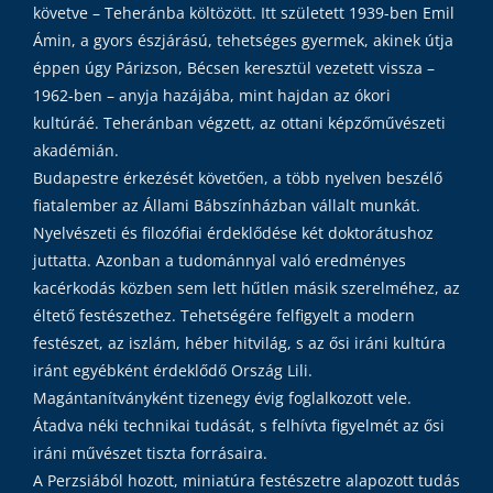
követve – Teheránba költözött. Itt született 1939-ben Emil
Ámin, a gyors észjárású, tehetséges gyermek, akinek útja
éppen úgy Párizson, Bécsen keresztül vezetett vissza –
1962-ben – anyja hazájába, mint hajdan az ókori
kultúráé. Teheránban végzett, az ottani képzőművészeti
akadémián.
Budapestre érkezését követően, a több nyelven beszélő
fiatalember az Állami Bábszínházban vállalt munkát.
Nyelvészeti és filozófiai érdeklődése két doktorátushoz
juttatta. Azonban a tudománnyal való eredményes
kacérkodás közben sem lett hűtlen másik szerelméhez, az
éltető festészethez. Tehetségére felfigyelt a modern
festészet, az iszlám, héber hitvilág, s az ősi iráni kultúra
iránt egyébként érdeklődő Ország Lili.
Magántanítványként tizenegy évig foglalkozott vele.
Átadva néki technikai tudását, s felhívta figyelmét az ősi
iráni művészet tiszta forrásaira.
A Perzsiából hozott, miniatúra festészetre alapozott tudás