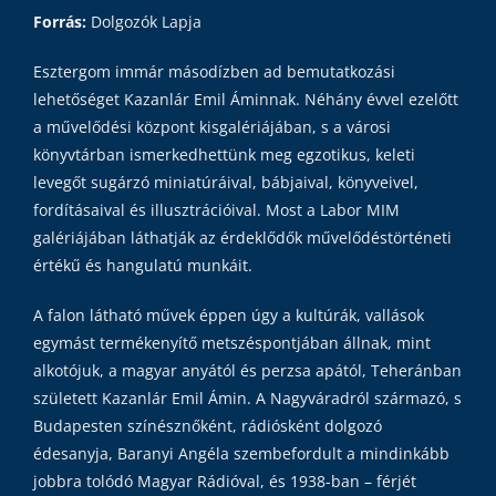
Forrás:
Dolgozók Lapja
Esztergom immár másodízben ad bemutatkozási
lehetőséget Kazanlár Emil Áminnak. Néhány évvel ezelőtt
a művelődési központ kisgalériájában, s a városi
könyvtárban ismerkedhettünk meg egzotikus, keleti
levegőt sugárzó miniatúráival, bábjaival, könyveivel,
fordításaival és illusztrációival. Most a Labor MIM
galériájában láthatják az érdeklődők művelődéstörténeti
értékű és hangulatú munkáit.
A falon látható művek éppen úgy a kultúrák, vallások
egymást termékenyítő metszéspontjában állnak, mint
alkotójuk, a magyar anyától és perzsa apától, Teheránban
született Kazanlár Emil Ámin. A Nagyváradról származó, s
Budapesten színésznőként, rádiósként dolgozó
édesanyja, Baranyi Angéla szembefordult a mindinkább
jobbra tolódó Magyar Rádióval, és 1938-ban – férjét