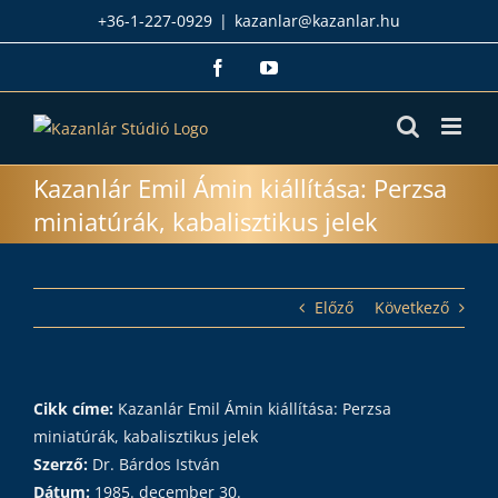
Kihagyás
+36-1-227-0929
|
kazanlar@kazanlar.hu
Facebook
YouTube
Kazanlár Emil Ámin kiállítása: Perzsa
miniatúrák, kabalisztikus jelek
Előző
Következő
Cikk címe:
Kazanlár Emil Ámin kiállítása: Perzsa
miniatúrák, kabalisztikus jelek
Szerző:
Dr. Bárdos István
Dátum:
1985. december 30.