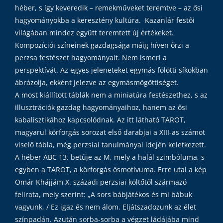
héber, s így keveredik – remekműveket teremtve – az ősi
hagyományokba a keresztény kultúra. Kazanlár festői
világában mindez együtt teremtett új értékeket.
Kompozíciói színeinek gazdagsága máig híven őrzi a
perzsa festészet hagyományait. Nem ismeri a
perspektívát. Az egyes jeleneteket egymás fölötti síkokban
ábrázolja, ekként jelezve az egymásmögöttiséget.
A most kiállított táblák nem a miniatúra festészethez, s az
illusztrációk gazdag hagyományaihoz, hanem az ősi
kabalisztikához kapcsolódnak. Az itt látható TAROT,
magyarul körforgás sorozat első darabjai a XIII-as számot
viselő tábla, még perzsiai tanulmányai idején keletkezett.
A héber ABC 13. betűje az M, mely a halál szimbóluma, s
egyben a TAROT, a körforgás ősmotívuma. Erre utal a kép
Omár Khájjám X. századi perzsiai költőtől származó
felirata, mely szerint: „A sors bábjátékos és mi bábuk
vagyunk, / Ez igaz és nem álom. Eljátszadozunk az élet
színpadán. Azután sorba-sorba a végzet ládájába mind