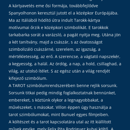
A kártyavetés eme ősi formája, továbbfejlődve
Spanyolhonon keresztül jutott el a középkor Európájába.
Ma az Itáliából hódító útra indult Tarokk-kártya
motívumai őrzik e középkori szimbolikát. E tarokkok
tarkabarka sorát a varázsló, a pagát nyitja meg. Utána jön
a két tanítvány, majd a császár, s az óvatosságot
szimbolizáló császárné, szerelem, az igazság, a
mértékletesség, az erő. A szerencse, a vágtató napszekér,
a kegyesség, a halál. Az ördög, a nap, a hold, csillaghad, a
világ, az utolsó ítélet. S az egész után a világ rendjét
kifejező szimbólum.
A TAROT szimbólumrendszerében benne rejlik sorsunk.
Sorsunk titkai pedig mindig foglalkoztatnak bennünket,
embereket, s köztünk olykor a legnagyobbakat, a
művészeket, s másokat. Villon éppen úgy használja a
tarot szimbólumokat, mint Bunuel egyes filmjeiben.
A költészet és a tarot kapcsolatára utal az itt kiállított
művek egyike, mely Felix Pita Rodriguez kubai költő „A