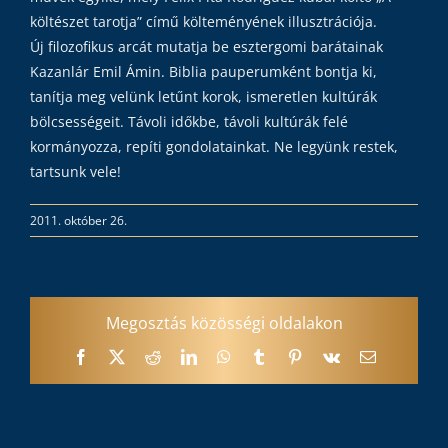
költészet tarotja” című költeményének illusztrációja.
Új filozofikus arcát mutatja be esztergomi barátainak
Kazanlár Emil Ámin. Biblia pauperumként bontja ki,
tanítja meg velünk letűnt korok, ismeretlen kultúrák
bölcsességeit. Távoli időkbe, távoli kultúrák felé
kormányozza, repíti gondolatainkat. Ne legyünk restek,
tartsunk vele!
2011. október 26.
Megosztás közösségi oldalakon
Facebook
X
Reddit
LinkedIn
WhatsApp
Tumblr
Pinterest
Vk
Email: