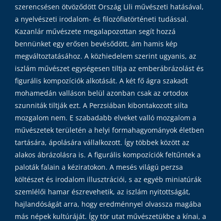
szerencsésen ötvöződött Ország Lili művészeti hatásával,
a nyelvészeti irodalom- és filozófiatörténeti tudással.
Kazanlár művészete megalapozottan segít hozzá
bennünket egy erősen bevésődött, ám hamis kép
megváltoztatásához. A közhiedelem szerint ugyanis, az
iszlám művészet egységesen tiltja az emberábrázolást és
figurális kompozíciók alkotását. A két fő ágra szakadt
mohamedán valláson belül azonban csak az ortodox
szunniták tiltják ezt. A Perzsiában kibontakozott siíta
mozgalom nem. E szabadabb elveket valló mozgalom a
művészetek területén a helyi formahagyományok életben
tartására, ápolására vállalkozott. Így többek között az
alakos ábrázolásra is. A figurális kompozíciók feltűntek a
paloták falain a kéziratokon. A mesés világú perzsa
költészet és irodalom illusztrációi, s az egyéb miniatúrák
szemlélői hamar észrevehetik, az iszlám nyitottságát,
hajlandóságát arra, hogy eredménnyel olvassza magába
más népek kultúráját. Így tör utat művészetükbe a kínai, a