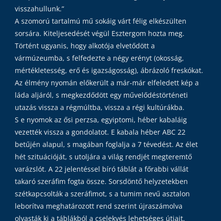
visszahullunk.”
A szomorú tartalmú mű sokáig várt félig elkészülten
sorsára. Kiteljesedését végül Esztergom hozta meg.
Történt ugyanis, hogy alkotója elvetődött a
vármúzeumba, s felfedezte a négy erényt (okosság,
mértékletesség, erő és igazságosság), ábrázoló freskókat.
Az élmény nyomán előkerült a már-már elfeledett kép a
láda aljáról, s megkezdődött egy művelődéstörténeti
utazás vissza a régmúltba, vissza a régi kultúrákba.
S e nyomok az ősi perzsa, egyiptomi, héber kabaláig
vezették vissza a gondolatot. E kabala héber ABC 22
betűjén alapul, s magában foglalja a 7 tévedést. Az élet
hét szituációját, s utoljára a világ rendjét megteremtő
varázslót. A 22 jelentéssel bíró táblát a főrabbi vállát
takaró szeráfim fogta össze. Sorsdöntő helyzetekben
szétkapcsolták a szeráfimot, s a tumim nevű asztalon
leborítva meghatározott rend szerint újraszámolva
olvasták ki a táblákból a cselekvés lehetséges útjait.