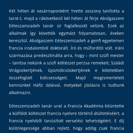
Két héten át vasárnaponként Yvette asszony tanította a
tarot-t, majd a rákövetkező két héten át férje Abolgaszem
Eéteszamzadeh tanár úr foglalkozott velünk. Ezek az
alkalmak így követték egymást folyamatosan, éveken
keresztül. Abolgaszem Eéteszemzadeh a genfi egyetemen
francia irodalomból doktorált. Író és műfordító volt. Iráni
származása predesztinálta arra, hogy – mint szúfi mester
– tanítsa nekünk a szúfi költészet perzsa remekeit, Száádi
Virágoskertjének, Gyümölcsöskertjének e kötetekben
összefoglalt bölcsességeit. Majd megismertetett
bennünket Háfiz ódáival, melyeket jóslásra is tudtunk
alkalmazni.
Eéteszemzadeh tanár urat a Francia Akadémia kitüntette
a külföldi költészet francia nyelvre történő átültetéséért, a
francia nyelvből tanúsított verselési tehetségéért. E díj
különlegessége abban rejlett, hogy addig csak francia