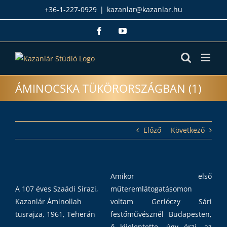
Kihagyás
+36-1-227-0929
|
kazanlar@kazanlar.hu
Facebook
YouTube
ÁMINOCSKA TÜKÖRORSZÁGBAN (1)
Előző
Következő
Amikor első
A 107 éves Szaádi Sirazi,
műteremlátogatásomon
Kazanlár Áminollah
voltam Gerlóczy Sári
tusrajza, 1961, Teherán
festőművésznél Budapesten,
ő kijelentette, úgy érzi, az