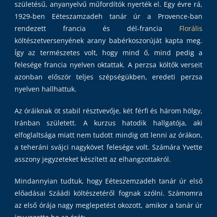
születésű, anyanyelvű műfordítók nyerték el. Egy évre rá,
1929-ben Eéteszamzadeh tanár úr a Provence-ban
rendezett francia és dél-francia
Florális
költészetversenyének arany babérkoszorúját kapta meg.
Így az természetes volt, hogy mind ő, mind pedig a
felesége francia nyelven oktattak. A perzsa költők verseit
azonban először teljes szépségükben, eredeti perzsa
nyelven hallhattuk.
Az óráiknak öt stabil résztvevője, két férfi és három hölgy,
Iránban született. A kurzus hatodik hallgatója, aki
elfoglaltsága miatt nem tudott mindig ott lenni az órákon,
a teheráni svájci nagykövet felesége volt. Számára Yvette
asszony jegyzeteket készített az elhangzottakról.
Mindannyian tudtuk, hogy Eéteszemzadeh tanár úr első
előadásai Száádi költészetéről fognak szólni. Számomra
az első órája nagy meglepetést okozott, amikor a tanár úr