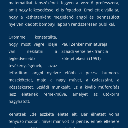
matematikai tanszékének legyen a vezető professzora,
amit nagy lelkesedéssel el is fogadott. Emellett elvállalta,
hogy a kéthetenként megjelenő angol és bennszülött
nyelven kiadott bombayi lapban rendszeresen publikál.
Örömmel konstatálta,
hogy most végre ideje
Paul Zenker miniatúrája
van nekilátni a
Száadi verseinek francia
legkedvesebb
kötetét ékesíti (1951)
tevékenységének, azaz
lefordítani angol nyelvre előbb a perzsa humoros
mesekötetet, majd a nagy művet, a Golesztánt, a
Rózsáskertet, Száádi munkáját. Ez a kiváló műfordítás
lesz életének remekműve, amelyet az utókorra
hagyhatott.
Rehatsek Ede aszkéta életet élt. Bár élhetett volna
fényűző módon, mivel már volt rá pénze, ennek ellenére