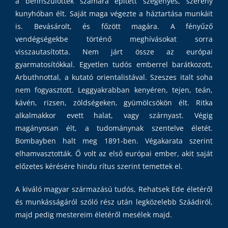
a bennszülöttek számára épített szegényes, szerény
kunyhóban élt. Saját maga végezte a háztartása munkáit
is. Bevásárolt, és főzött magára. A fényűző
vendégségekbe történő meghívásokat sorra
visszautasította. Nem járt össze az európai
gyarmatosítókkal. Egyetlen tudós emberrel barátkozott,
Arbuthnottal, a kutató orientalistával. Szeszes italt soha
nem fogyasztott. Leggyakrabban kenyéren, tejen, teán,
kávén, rizsen, zöldségeken, gyümölcsökön élt. Ritka
alkalmakkor evett halat, vagy szárnyast. Végig
magányosan élt, a tudománynak szentelve életét.
Bombayben halt meg 1891-ben. Végakarata szerint
elhamvasztották. Ő volt az első európai ember, akit saját
előzetes kérésére hindu rítus szerint temettek el.
A kiváló magyar származású tudós, Rehatsek Ede életéről
és munkásságáról szóló rész után legközelebb Száádiról,
majd pedig mestereim életéről mesélek majd.