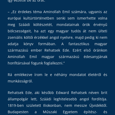
így vezette be az órát:
– „Ez érdekes téma Aminollah Emil számára, ugyanis az
európai kultúrtörténetben senki sem ismerhette volna
meg Száádi költészetét, mondatainak örök érvényű
bölcsességeit, ha azt egy magyar tudós át nem ülteti
zseniális költői érzékkel angol nyelvre, majd pedig ki nem
adatja könyv formában. A fantasztikus magyar
származású ember Rehatsek Ede. Ezért első óránkon
Aminollah Emil magyar származású édesanyjának
honfitársával fogunk foglalkozni.”
Rá emlékezve írom le e néhány mondatot életéről és
munkásságról.
Rehatsek Ede, aki később Edward Rehatsek néven brit
állampolgár lett, Száádi leghitelesebb angol fordítója.
1819-ben született Iliokonban, nem messze Újvidéktől.
Budapesten a Műszaki Egyetem építész- és