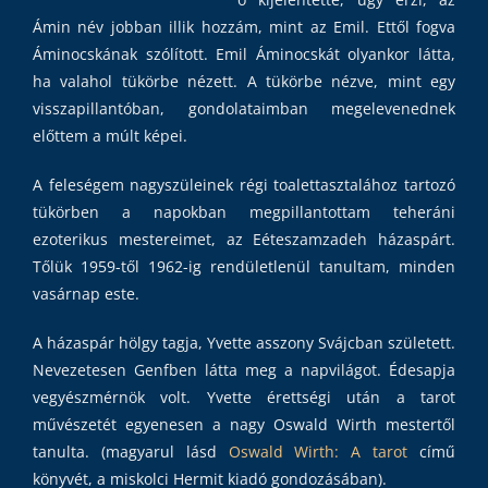
Ámin név jobban illik hozzám, mint az Emil. Ettől fogva
Áminocskának szólított. Emil Áminocskát olyankor látta,
ha valahol tükörbe nézett. A tükörbe nézve, mint egy
visszapillantóban, gondolataimban megelevenednek
előttem a múlt képei.
A feleségem nagyszüleinek régi toalettasztalához tartozó
tükörben a napokban megpillantottam teheráni
ezoterikus mestereimet, az Eéteszamzadeh házaspárt.
Tőlük 1959-től 1962-ig rendületlenül tanultam, minden
vasárnap este.
A házaspár hölgy tagja, Yvette asszony Svájcban született.
Nevezetesen Genfben látta meg a napvilágot. Édesapja
vegyészmérnök volt. Yvette érettségi után a tarot
művészetét egyenesen a nagy Oswald Wirth mestertől
tanulta. (magyarul lásd
Oswald Wirth: A tarot
című
könyvét, a miskolci Hermit kiadó gondozásában).