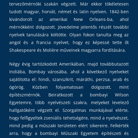
tervezőmérnöki szakán végzett. Már ekkor tökéletesen
tudott magyar, horvát, német és latin nyelven. 1842-ben
kivándorolt az amerikai New Orleans-ba, ahol
mérnökként dolgozott. Jövedelme jelentős részét további
nyelvek tanulására költötte. Olyan fokon tanulta meg az
angol és a francia nyelvet, hogy ez képessé tette őt
Shakespeare és Molière műveinek magyarra fordítására.
Négy évig tartózkodott Amerikában, majd továbbutazott
Indiába, Bombay városába, ahol a következő nyelveket
sajátította el: hindi, szanszkrit, máráthi, perzsa, arab és
ógörög. Közben folyamatosan dolgozott, mint
építészmérnök. Beiratkozott a bombayi Wilson
Egyetemre, több nyelvészeti szakra, melyeket levelező
hallgatóként végzett el. Szorgalmas munkájával elérte,
hogy felfigyeltek zseniális tehetségére, mind a nyelvészet,
mind pedig a műszaki területen elért sikereire. Felkérték
arra, hogy a bombayi Műszaki Egyetem építészeti és