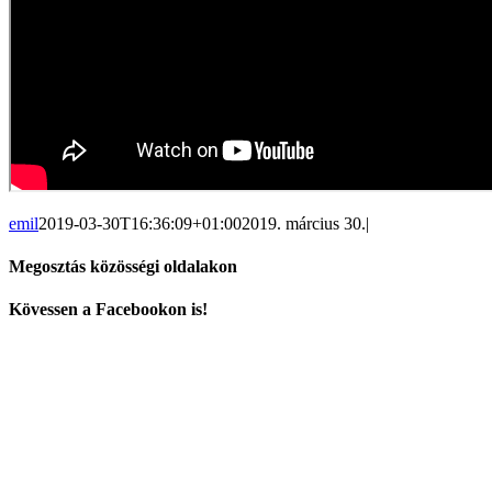
emil
2019-03-30T16:36:09+01:00
2019. március 30.
|
Megosztás közösségi oldalakon
Facebook
X
Reddit
LinkedIn
WhatsApp
Tumblr
Pinterest
Vk
Email:
Kövessen a Facebookon is!