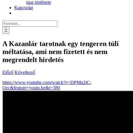
igaz története
Kapcsolat
Keresés...
A Kazanlár tarotnak egy tengeren túli
méltatása, ami nem fizetett és nem
megrendelt hirdetés
Előző
Következő
https://www.youtube.com/watch?v=DPMn2iC-
Qzc&feature=youtu.be&t=380