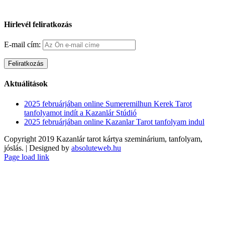
Hírlevél feliratkozás
E-mail cím:
Aktuálitások
2025 februárjában online Sumeremilhun Kerek Tarot
tanfolyamot indít a Kazanlár Stúdió
2025 februárjában online Kazanlar Tarot tanfolyam indul
Copyright 2019 Kazanlár tarot kártya szeminárium, tanfolyam,
jóslás. | Designed by
absoluteweb.hu
Facebook
YouTube
Page load link
Go
to
Top