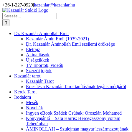
Kihagyás
+36-1-227-0929
|
kazanlar@kazanlar.hu
Facebook
YouTube
Keresés...
Dr. Kazanlár Aminollah Emil
Kazanlár Ámin Emil (1939-2021)
Dr. Kazanlár Áminollah Emil szellemi öröksége
Életrajz
Aktualitások
Újságcikkek
TV riportok, videók
Szerzői jogok
Kazanlár tarot
Kazanlár Tarot
Értesítés a Kazanlár Tarot tanításának legális módjáról
Kerek Tarot
Irodalom
Mesék
Novellák
Ingyen eBook Szádek Csúbak: Oroszlán Mohamed
Könyvajánló – Sara Harris: Hercegasszony voltam
Teheránban
ÁMINOLLAH – Szulejmán magyar leszármazottjának