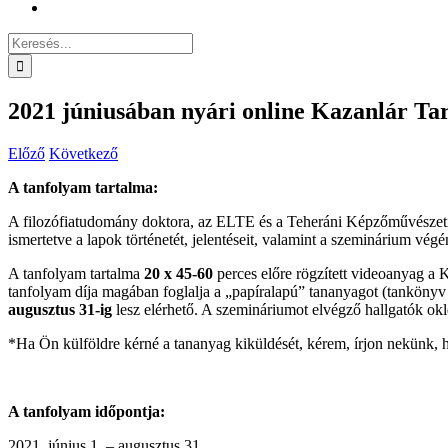
Keresés...
2021 júniusában nyári online Kazanlár Tar
Előző
Következő
A tanfolyam tartalma:
A filozófiatudomány doktora, az ELTE és a Teheráni Képzőművészet
ismertetve a lapok történetét, jelentéseit, valamint a szeminárium végé
A tanfolyam tartalma
20 x 45-60
perces előre rögzített videoanyag a
tanfolyam díja magában foglalja a „papíralapú” tananyagot (tankönyv
augusztus 31-ig
lesz elérhető. A szemináriumot elvégző hallgatók okl
*Ha Ön külföldre kérné a tananyag kiküldését, kérem, írjon nekünk, h
A tanfolyam időpontja:
június 1. – augusztus 31.