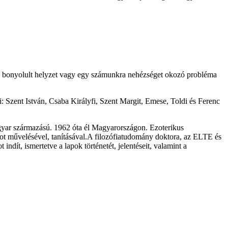
gy bonyolult helyzet vagy egy számunkra nehézséget okozó probléma
i: Szent István, Csaba Királyfi, Szent Margit, Emese, Toldi és Ferenc
magyar származású. 1962 óta él Magyarországon. Ezoterikus
 tarot művelésével, tanításával.A filozófiatudomány doktora, az ELTE és
ndít, ismertetve a lapok történetét, jelentéseit, valamint a