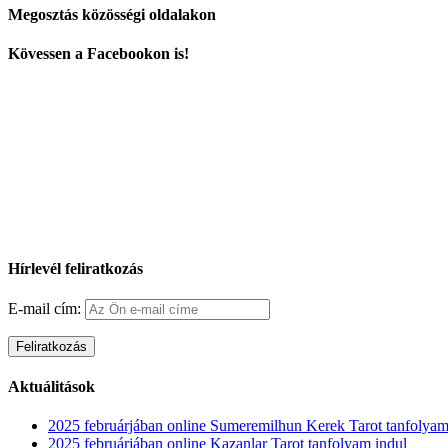
Megosztás közösségi oldalakon
Facebook
X
Reddit
LinkedIn
WhatsApp
Tumblr
Pinterest
Vk
Email:
Kövessen a Facebookon is!
Hírlevél feliratkozás
E-mail cím:
Aktuálitások
2025 februárjában online Sumeremilhun Kerek Tarot tanfolyamo
2025 februárjában online Kazanlar Tarot tanfolyam indul