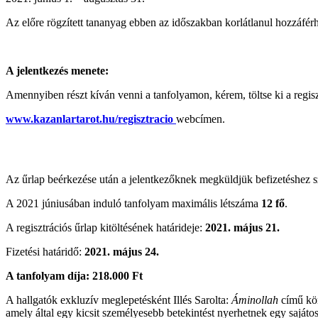
Az előre rögzített tananyag ebben az időszakban korlátlanul hozzáférh
A jelentkezés menete:
Amennyiben részt kíván venni a tanfolyamon, kérem, töltse ki a regisz
www.kazanlartarot.hu/regisztracio
webcímen.
Az űrlap beérkezése után a jelentkezőknek megküldjük befizetéshez s
A 2021 júniusában induló tanfolyam maximális létszáma
12 fő
.
A regisztrációs űrlap kitöltésének határideje:
2021. május 21.
Fizetési határidő:
2021. május 24.
A tanfolyam díja: 218.000 Ft
A hallgatók exkluzív meglepetésként Illés Sarolta:
Áminollah
című kön
amely által egy kicsit személyesebb betekintést nyerhetnek egy sajátos