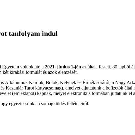
ot tanfolyam indul
i Egyetem volt oktatója
2021. június 1-jén
az általa festett, 80 lapból 
n két kirakási formulát és azok elemzését.
 Kis Arkánumok Kardok, Botok, Kelyhek és Érmék soráról, a Nagy Arkán
 és Kazanlár Tarot kártyacsomag), amelyet eljuttatunk a befizetők ált
evelet (emléklapot) kapnak, melyet elektronikus formában juttatunk el 
ogy egyeztessünk a csomagküldés feltételeiről.