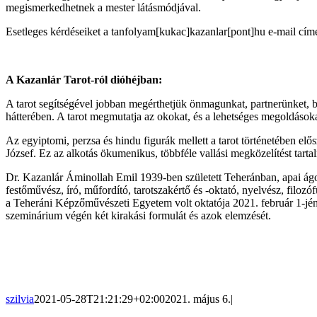
megismerkedhetnek a mester látásmódjával.
Esetleges kérdéseiket a tanfolyam[kukac]kazanlar[pont]hu e-mail cím
A Kazanlár Tarot-ról dióhéjban:
A tarot segítségével jobban megérthetjük önmagunkat, partnerünket,
hátterében. A tarot megmutatja az okokat, és a lehetséges megoldásokat
Az egyiptomi, perzsa és hindu figurák mellett a tarot történetében el
József. Ez az alkotás ökumenikus, többféle vallási megközelítést tarta
Dr. Kazanlár Áminollah Emil 1939-ben született Teheránban, apai ágon
festőművész, író, műfordító, tarotszakértő és -oktató, nyelvész, filoz
a Teheráni Képzőművészeti Egyetem volt oktatója 2021. február 1-jén az 
szeminárium végén két kirakási formulát és azok elemzését.
szilvia
2021-05-28T21:21:29+02:00
2021. május 6.
|