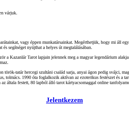
en várjuk.
 barátainkat, vagy éppen munkatársainkat. Megérthetjük, hogy mi áll e
 és segítséget nyújthat a helyes út megtalálásában.
őször a Kazanlár Tarot lapjain jelennek meg a magyar legendárium alakja
lmaz.
 török-tatár hercegi szultáni család sarja, anyai ágon pedig svájci, 
ófus, tolmács. 1990 óta foglalkozik aktívan az ezoterikus festészet és a
általa festett, 80 lapból álló tarot kártyacsomaggal online tanfolyamot i
Jelentkezem