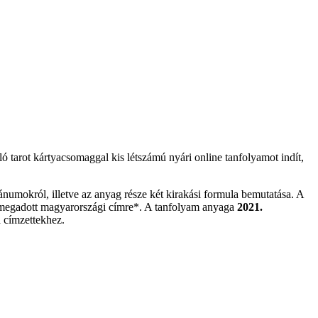
álló tarot kártyacsomaggal kis létszámú nyári online tanfolyamot indít,
umokról, illetve az anyag része két kirakási formula bemutatása. A
al megadott magyarországi címre*. A tanfolyam anyaga
2021.
a címzettekhez.