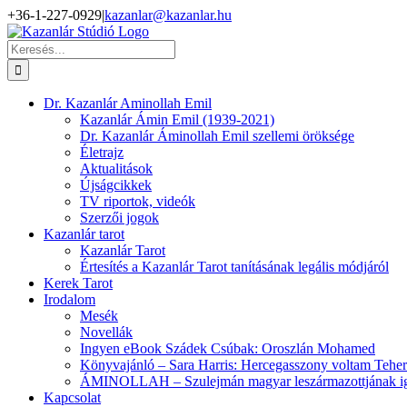
Kihagyás
+36-1-227-0929
|
kazanlar@kazanlar.hu
Facebook
YouTube
Keresés...
Dr. Kazanlár Aminollah Emil
Kazanlár Ámin Emil (1939-2021)
Dr. Kazanlár Áminollah Emil szellemi öröksége
Életrajz
Aktualitások
Újságcikkek
TV riportok, videók
Szerzői jogok
Kazanlár tarot
Kazanlár Tarot
Értesítés a Kazanlár Tarot tanításának legális módjáról
Kerek Tarot
Irodalom
Mesék
Novellák
Ingyen eBook Szádek Csúbak: Oroszlán Mohamed
Könyvajánló – Sara Harris: Hercegasszony voltam Tehe
ÁMINOLLAH – Szulejmán magyar leszármazottjának iga
Kapcsolat