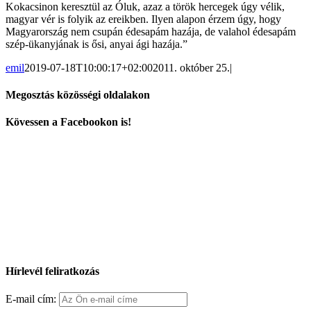
Kokacsinon keresztül az Óluk, azaz a török hercegek úgy vélik,
magyar vér is folyik az ereikben. Ilyen alapon érzem úgy, hogy
Magyarország nem csupán édesapám hazája, de valahol édesapám
szép-ükanyjának is ősi, anyai ági hazája.”
emil
2019-07-18T10:00:17+02:00
2011. október 25.
|
Megosztás közösségi oldalakon
Facebook
X
Reddit
LinkedIn
WhatsApp
Tumblr
Pinterest
Vk
Email:
Kövessen a Facebookon is!
Hírlevél feliratkozás
E-mail cím: