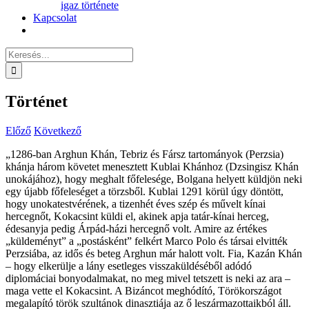
igaz története
Kapcsolat
Keresés...
Történet
Előző
Következő
„1286-ban Arghun Khán, Tebriz és Fársz tartományok (Perzsia)
khánja három követet menesztett Kublai Khánhoz (Dzsingisz Khán
unokájához), hogy meghalt főfelesége, Bolgana helyett küldjön neki
egy újabb főfeleséget a törzsből. Kublai 1291 körül úgy döntött,
hogy unokatestvérének, a tizenhét éves szép és művelt kínai
hercegnőt, Kokacsint küldi el, akinek apja tatár-kínai herceg,
édesanyja pedig Árpád-házi hercegnő volt. Amire az értékes
„küldeményt” a „postásként” felkért Marco Polo és társai elvitték
Perzsiába, az idős és beteg Arghun már halott volt. Fia, Kazán Khán
– hogy elkerülje a lány esetleges visszaküldéséből adódó
diplomáciai bonyodalmakat, no meg mivel tetszett is neki az ara –
maga vette el Kokacsint. A Bizáncot meghódító, Törökországot
megalapító török szultánok dinasztiája az ő leszármazottaikból áll.