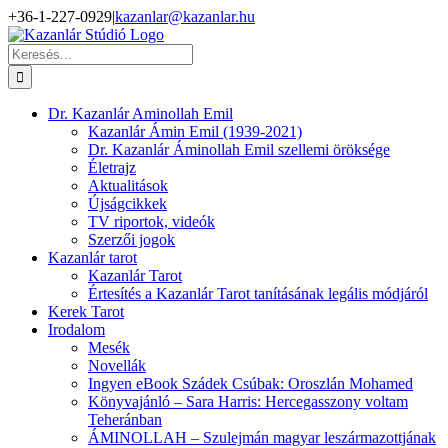
Kihagyás
+36-1-227-0929
|
kazanlar@kazanlar.hu
Facebook
YouTube
Keresés...
Dr. Kazanlár Aminollah Emil
Kazanlár Ámin Emil (1939-2021)
Dr. Kazanlár Áminollah Emil szellemi öröksége
Életrajz
Aktualitások
Újságcikkek
TV riportok, videók
Szerzői jogok
Kazanlár tarot
Kazanlár Tarot
Értesítés a Kazanlár Tarot tanításának legális módjáról
Kerek Tarot
Irodalom
Mesék
Novellák
Ingyen eBook Szádek Csúbak: Oroszlán Mohamed
Könyvajánló – Sara Harris: Hercegasszony voltam
Teheránban
ÁMINOLLAH – Szulejmán magyar leszármazottjának