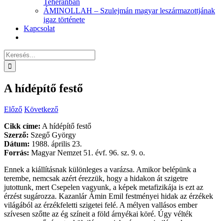
Teheránban
ÁMINOLLAH – Szulejmán magyar leszármazottjának
igaz története
Kapcsolat
Keresés...
A hídépítő festő
Előző
Következő
Cikk címe:
A hídépítő festő
Szerző:
Szegő György
Dátum:
1988. április 23.
Forrás:
Magyar Nemzet 51. évf. 96. sz. 9. o.
Ennek a kiállításnak különleges a varázsa. Amikor belépünk a
terembe, nemcsak azért érezzük, hogy a hidakon át szigetre
jutottunk, mert Csepelen vagyunk, a képek metafizikája is ezt az
érzést sugározza. Kazanlár Ámin Emil festményei hidak az érzékek
világából az érzékfeletti szigetei felé. A mélyen vallásos ember
szívesen szőtte az ég színeit a föld árnyékai köré. Úgy vélték