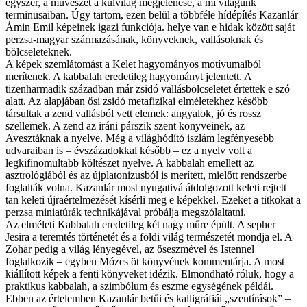
egyszer, a művészet a külvilág megjelenése, a mi világunk
terminusaiban. Úgy tartom, ezen belül a többféle hídépítés Kazanlár
Ámin Emil képeinek igazi funkciója. helye van e hidak között saját
perzsa-magyar származásának, könyveknek, vallásoknak és
bölcseleteknek.
A képek szemlátomást a Kelet hagyományos motívumaiból
merítenek. A kabbalah eredetileg hagyományt jelentett. A
tizenharmadik században már zsidó vallásbölcseletet értettek e szó
alatt. Az alapjában ősi zsidó metafizikai elméletekhez később
társultak a zend vallásból vett elemek: angyalok, jó és rossz
szellemek. A zend az iráni párszik szent könyveinek, az
Avesztáknak a nyelve. Még a világhódító iszlám legfényesebb
udvaraiban is – évszázadokkal később – ez a nyelv volt a
legkifinomultabb költészet nyelve. A kabbalah emellett az
asztrológiából és az újplatonizusból is merített, mielőtt rendszerbe
foglalták volna. Kazanlár most nyugativá átdolgozott keleti rejtett
tan keleti újraértelmezését kísérli meg e képekkel. Ezeket a titkokat a
perzsa miniatúrák technikájával próbálja megszólaltatni.
Az elméleti Kabbalah eredetileg két nagy műre épült. A sepher
Jesira a teremtés történetét és a földi világ természetét mondja el. A
Zohar pedig a világ lényegével, az őseszmével és Istennel
foglalkozik – egyben Mózes öt könyvének kommentárja. A most
kiállított képek a fenti könyveket idézik. Elmondható róluk, hogy a
praktikus kabbalah, a szimbólum és eszme egységének példái.
Ebben az értelemben Kazanlár betűi és kalligráfiái „szentírások” –