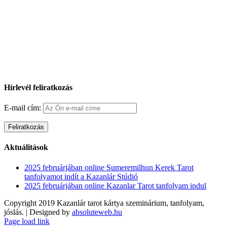
Hírlevél feliratkozás
E-mail cím:
Aktuálitások
2025 februárjában online Sumeremilhun Kerek Tarot
tanfolyamot indít a Kazanlár Stúdió
2025 februárjában online Kazanlar Tarot tanfolyam indul
Copyright 2019 Kazanlár tarot kártya szeminárium, tanfolyam,
jóslás. | Designed by
absoluteweb.hu
Facebook
YouTube
Page load link