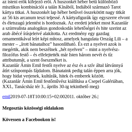
az isteni erők kifejező erői. A huszonkét héber betű különböző
misztikus kombinációi a talán Kínából, Indiából származó Tarot
kártya titkai. A huszonkét lap héber betűvel összekötött nagy titkát
az 56 kis arcanum teszi teljessé. A kártyafigurák így egyszerre elvont
és életszagú jelentést is hordoznak. Az eredeti jeleket most Kazanlár
a szürrealista analogikus gondoskodás lehetőségei és hite szerint az
arab ábécé írásjeleivé alakította. Az eredmény egy gazdag
ornamentikával leírt képi mítosz, amelyek hangulata Ország Lili – a
mester – „írott bánataihoz” hasonlítható. És ezt a nyelvet azok is
megértik, akik nem beszélnek „hét nyelven” – mint a nyelvész-
filozófus festő – és elfelejtették már Isten három nevét és tíz
attributumát, a szent őseszméket is.
Kazanlár Ámin Emil festői nyelve az ész és a szív által látvánnyá
átírt színpompás fájdalom. Bánataink pedig talán éppen arra jók,
hogy hidat verjenek, kultúrák, hitek és emberek között.
(Kazanlár Ámin Emil festőművész kiállítása a Csepel Galériában,
XXI., Tanácsház tér 3., április 30-ig tekinthető meg)
emil
2019-07-18T10:00:15+02:00
2011. október 26.
|
Megosztás közösségi oldalakon
Facebook
X
Reddit
LinkedIn
WhatsApp
Tumblr
Pinterest
Vk
Email:
Kövessen a Facebookon is!