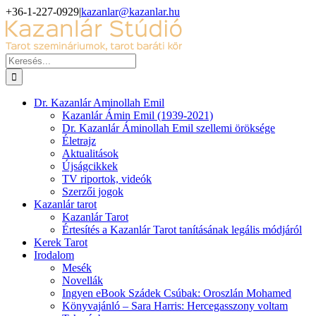
Kihagyás
+36-1-227-0929
|
kazanlar@kazanlar.hu
Facebook
YouTube
Keresés...
Dr. Kazanlár Aminollah Emil
Kazanlár Ámin Emil (1939-2021)
Dr. Kazanlár Áminollah Emil szellemi öröksége
Életrajz
Aktualitások
Újságcikkek
TV riportok, videók
Szerzői jogok
Kazanlár tarot
Kazanlár Tarot
Értesítés a Kazanlár Tarot tanításának legális módjáról
Kerek Tarot
Irodalom
Mesék
Novellák
Ingyen eBook Szádek Csúbak: Oroszlán Mohamed
Könyvajánló – Sara Harris: Hercegasszony voltam